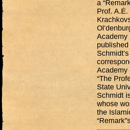
a “Remark
Prof. A.Ė.
Krachkovs
Ol'denburg
Academy o
published 
Schmidt's
correspon
Academy o
“The Profe
State Univ
Schmidt is
whose wor
the Islami
“Remark”s