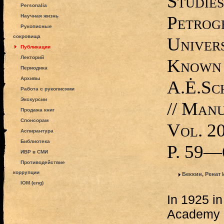
Studie
Personalia
Petrog
Научная жизнь
Рукописные
сокровища
Univers
Публикации
Лекторий
Known 
Периодика
Архивы
A.Ė.Sc
Работа с рукописями
Экскурсии
// Manu
Продажа книг
Спонсорам
Vol. 20
Аспирантура
Библиотека
P. 59—
ИВР в СМИ
Противодействие
коррупции
Беккин, Ренат
IOM (eng)
In 1925 in
Academy o