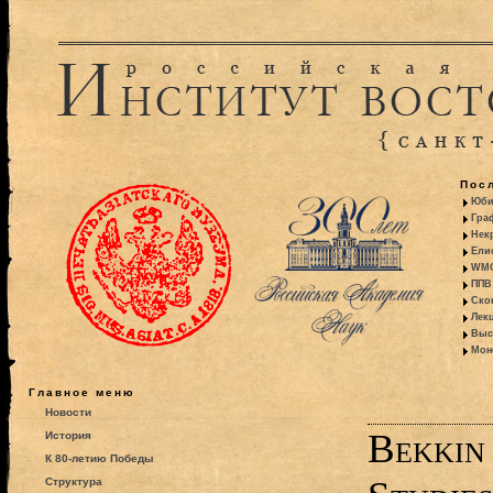
Пос
Юби
Гра
Некр
Ели
WMO:
ППВ 
Ско
Лекц
Выс
Моно
Главное меню
Новости
Bekkin 
История
К 80-летию Победы
Структура