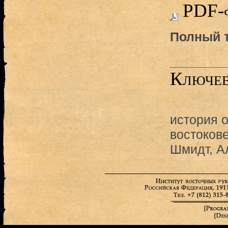
PDF-
Полный т
Ключев
история 
востоков
Шмидт, А