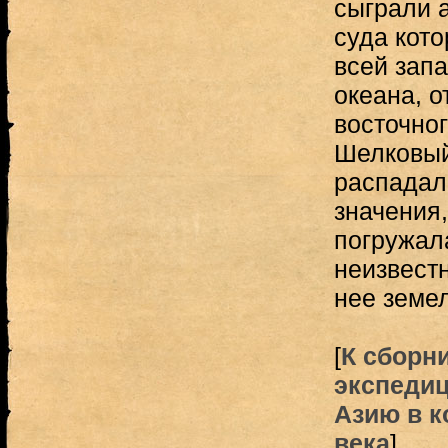
сыграли 
суда кото
всей зап
океана, о
восточно
Шелковый
распадал
значения
погружал
неизвест
нее земел
[
К сборн
экспеди
Азию в к
века
]