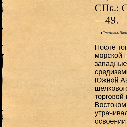
СПб.: С
—49.
Тугушева, Ли
После тог
морской 
западные
средизем
Южной Аз
шелкового
торговой
Востоком
утрачива
освоении