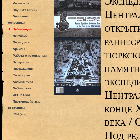
Экспед
Personalia
Центра
Научная жизнь
Рукописные
сокровища
открыт
Публикации
Лекторий
раннес
Периодика
Архивы
тюркск
Работа с рукописями
Экскурсии
памятн
Продажа книг
Спонсорам
экспед
Аспирантура
Библиотека
Центра
ИВР в СМИ
Противодействие
конце 
коррупции
IOM (eng)
века / 
Под ре