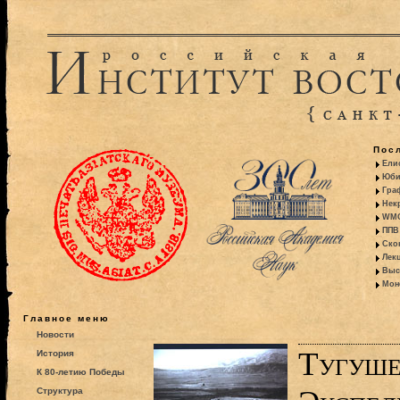
Пос
Ели
Юби
Гра
Некр
WMO:
ППВ 
Ско
Лекц
Выс
Моно
Главное меню
Новости
Тугуше
История
К 80-летию Победы
Структура