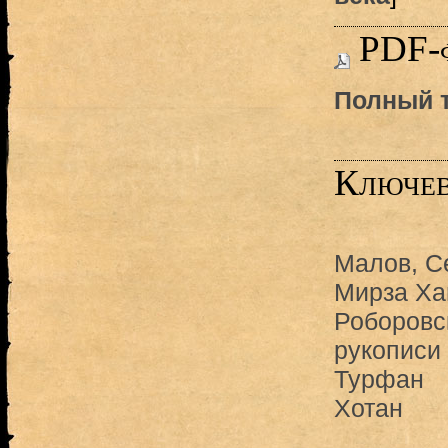
PDF-
Полный т
Ключев
Малов, С
Мирза Ха
Роборовс
рукописи 
Турфан
Хотан