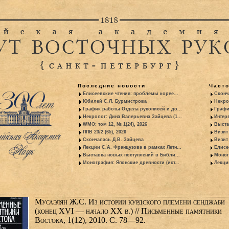
Последние новости
Част
Елисеевские чтения: проблемы корее...
Сконч
Юбилей С.Л. Бурмистрова
Некро
График работы Отдела рукописей и до...
Графи
Некролог: Дина Валерьевна Зайцева (1...
Интер
WMO: том 12, № 1(24), 2026
Выста
ППВ 23/2 (65), 2026
Визит
Скончалась Д.В. Зайцева
Визит 
Лекции С.А. Французова в рамках Летн...
Елисе
Выставка новых поступлений в Библи...
Моног
Монография: Японские древности (ист...
Лекци
Мусаэлян Ж.С. Из истории курдского племени сенджаби
(конец XVI — начало XX в.) // Письменные памятники
Востока, 1(12), 2010. С. 78—92.