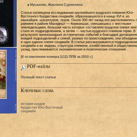
Мусаэлян, Жаклина Суреновна
Статья посвящена исследованию крупнейшего курдского племени Юго-
Восточного Курдистана сенджаби, образовавшегося в конце XVI в. из
кашкайцев, шахризуров, луров. Около 300 лет назад оно расположилось 
равнине в районе Махидешт — Керманшах, смешавшись с местными
земледельцами, большая часть которых составляло курдское племя зенг
стало их подразделением, а затем — частью курдского племени горан. В
результате произошедших исторических событий и благодаря договоренн
вождей подразделений и семей, разных по происхождению, они объедини
в одно единое племя сенджаби. В статье рассматриваются подразделени
сенджаби и их лидеры, структура племени, хозяйственный и общественн
уклад, прослеживаются экономические и политические отношения.
[
К оглавлению номера 1(12) ППВ за 2010 г.
]
PDF-файлы
Полный текст статьи
Ключевые слова
история курдов
Курдистан Юго-Восточный
сенджаби