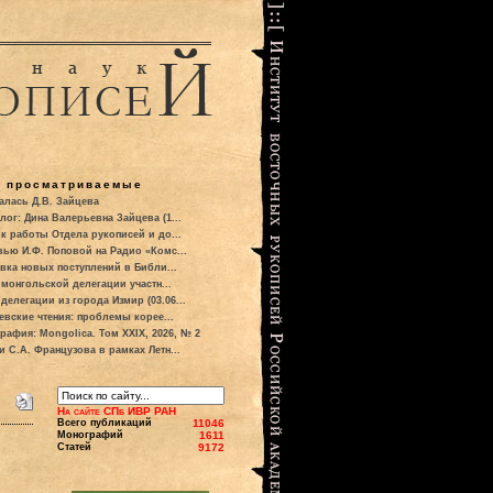
о просматриваемые
алась Д.В. Зайцева
лог: Дина Валерьевна Зайцева (1...
к работы Отдела рукописей и до...
вью И.Ф. Поповой на Радио «Комс...
вка новых поступлений в Библи...
 монгольской делегации участн...
делегации из города Измир (03.06...
евские чтения: проблемы корее...
рафия: Mongolica. Том XXIX, 2026, № 2
и С.А. Французова в рамках Летн...
На сайте СПб ИВР РАН
Всего публикаций
11046
Монографий
1611
Статей
9172