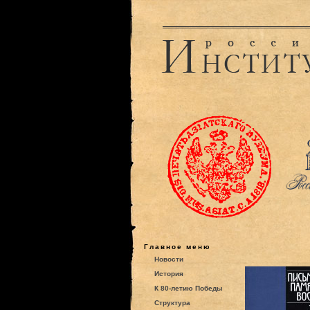
Главное меню
Новости
История
К 80-летию Победы
Структура