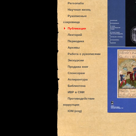
Personalia
Научная жизнь
Рукописные
сокровища
Публикации
Лекторий
Периодика
Архивы
Работа с рукописями
Экскурсии
Продажа книг
Спонсорам
Аспирантура
Библиотека
ИВР в СМИ
Противодействие
коррупции
IOM (eng)