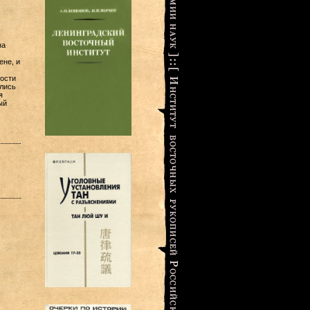
на
ене, и
ости
лись
я
ый