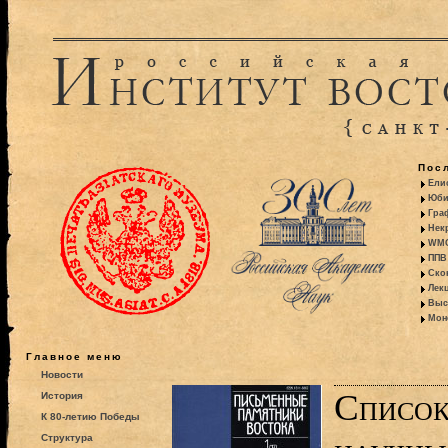
Пос
Ели
Юби
Гра
Некр
WMO:
ППВ 
Ско
Лекц
Выс
Моно
Главное меню
Новости
Список
История
К 80-летию Победы
Структура