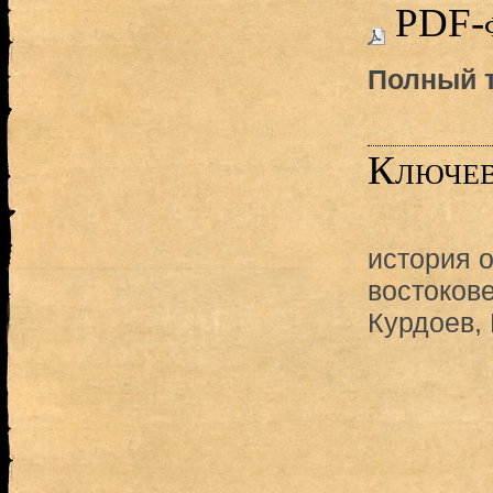
PDF-
Полный т
Ключев
история 
востоков
Курдоев,