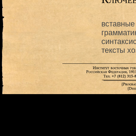
вставные
граммати
синтакси
тексты х