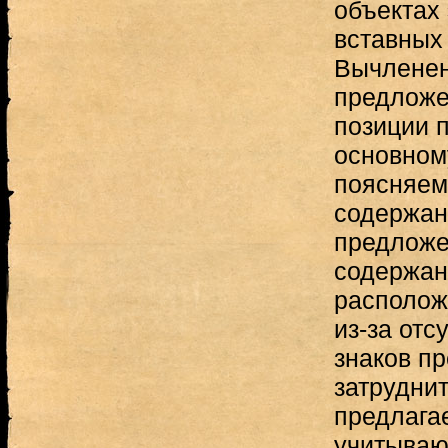
объектах 
вставных
Вычленен
предложе
позиции 
основному
поясняем
содержан
предложе
содержан
располож
из-за отс
знаков п
затруднит
предлага
учитываю