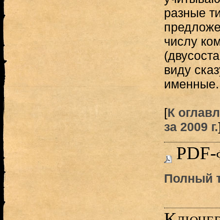
разные т
предложе
числу ко
(двусоста
виду ска
именные.
[
К оглав
за 2009 г.
PDF-
Полный т
Ключев