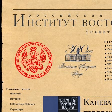
Пос
Ели
Юби
Гра
Некр
WMO:
ППВ 
Ско
Лекц
Выс
Моно
Главное меню
Новости
Канева
История
К 80-летию Победы
Структура