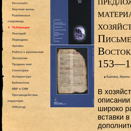
предло
Personalia
матери
Научная жизнь
Рукописные
сокровища
хозяйст
Публикации
Лекторий
Письме
Периодика
Архивы
Востока
Работа с рукописями
Экскурсии
153—1
Продажа книг
Спонсорам
Аспирантура
Канева, Ирина
Библиотека
ИВР в СМИ
В хозяйст
Противодействие
описании
коррупции
широко р
IOM (eng)
вставки 
дополнит