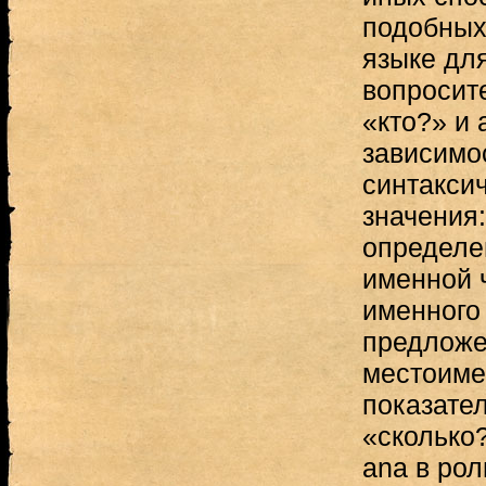
подобных
языке дл
вопросит
«кто?» и 
зависимо
синтакси
значения:
определен
именной 
именного
предложен
местоиме
показател
«сколько
ana в рол