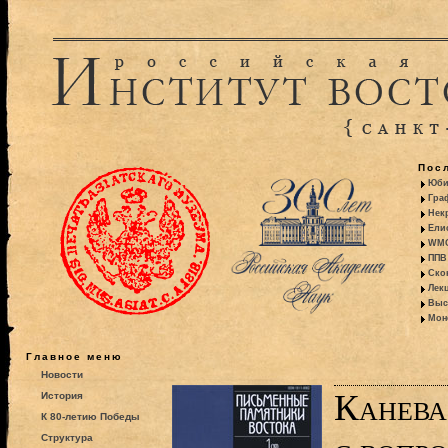
Пос
Юби
Гра
Некр
Ели
WMO:
ППВ 
Ско
Лекц
Выс
Моно
Главное меню
Новости
Канева
История
К 80-летию Победы
Структура