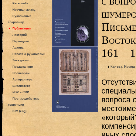
с вопро
Personalia
шумерс
Научная жизнь
Рукописные
сокровища
Письме
Публикации
Лекторий
Востока
Периодика
Архивы
161—1
Работа с рукописями
Экскурсии
Канева, Ирина
Продажа книг
Спонсорам
Аспирантура
Отсутств
Библиотека
специаль
ИВР в СМИ
вопроса 
Противодействие
коррупции
местоиме
IOM (eng)
«который?
компенси
иных спо