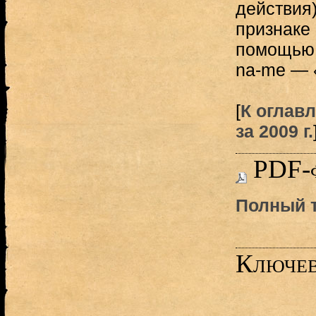
действия)
признаке
помощью 
na-me — 
[
К оглав
за 2009 г.
PDF-
Полный т
Ключев