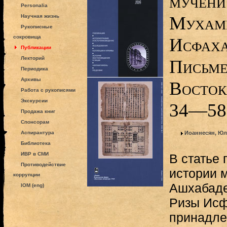
мучени
Personalia
Мухам
Научная жизнь
Рукописные
сокровища
Исфаха
Публикации
Лекторий
Письме
Периодика
Архивы
Востока
Работа с рукописями
Экскурсии
34—58
Продажа книг
Спонсорам
Аспирантура
Иоаннесян, Юл
Библиотека
ИВР в СМИ
В статье
Противодействие
истории 
коррупции
Ашхабад
IOM (eng)
Ризы Исф
принадле