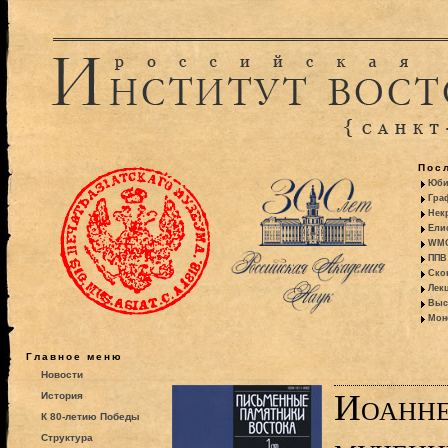
Пос
Юби
Гра
Некр
Ели
WMO:
ППВ 
Ско
Лекц
Выс
Моно
Главное меню
Новости
Иоанне
История
К 80-летию Победы
Структура