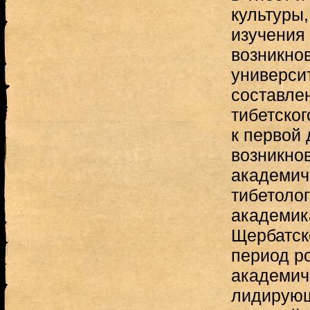
культуры,
изучения
возникно
универси
составле
тибетско
к первой 
возникно
академич
тибетолог
академик
Щербатско
период р
академич
лидирующ