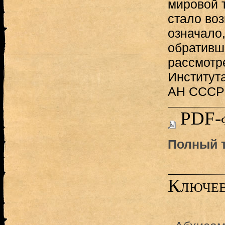
мировой т
стало во
означало,
обративши
рассмотр
Институт
АН СССР
PDF-
Полный т
Ключев