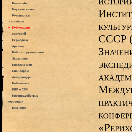
истори
Personalia
Инстит
Научная жизнь
Рукописные
сокровища
культу
Публикации
Лекторий
СССР (
Периодика
Архивы
Значен
Работа с рукописями
Экскурсии
экспед
Продажа книг
Спонсорам
академ
Аспирантура
Библиотека
Междун
ИВР в СМИ
Противодействие
практи
коррупции
IOM (eng)
конфер
«Рерих