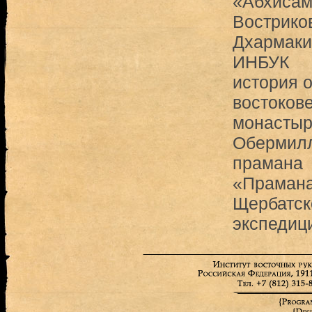
«Абхисам
Вострико
Дхармаки
ИНБУК
история 
востоков
монастыр
Обермилл
прамана
«Прамана
Щербатск
экспедиц