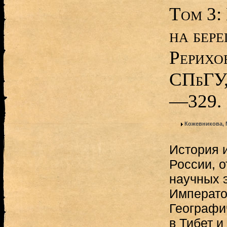
Том 3:
на бере
Рерихо
СПбГУ, 
—329.
Кожевникова, 
История 
России, 
научных 
Императо
Географи
в Тибет и