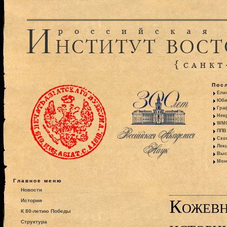
Пос
Ели
Юби
Гра
Некр
WMO:
ППВ 
Ско
Лекц
Выс
Моно
Главное меню
Новости
Кожевн
История
К 80-летию Победы
Структура