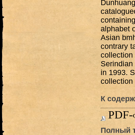
Dunhuang 
catalogue
containing
alphabet o
Asian bmhr
contrary 
collection
Serindian c
in 1993. S
collection
К содерж
PDF-
Полный т