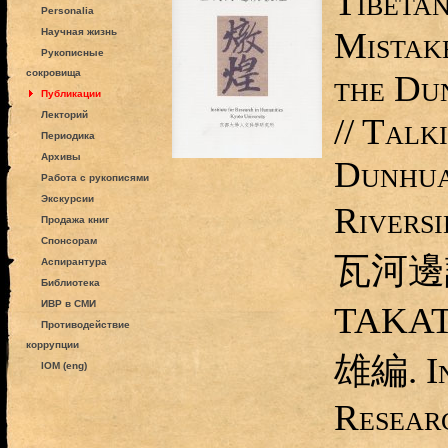
Tibeta
Personalia
Mistak
Научная жизнь
Рукописные
сокровища
the Du
Публикации
Лекторий
// Talk
Периодика
Архивы
Dunhua
Работа с рукописями
Экскурсии
Riversi
Продажа книг
Спонсорам
瓦河邊談
Аспирантура
Библиотека
ИВР в СМИ
TAKAT
Противодействие
коррупции
雄編. In
IOM (eng)
Resear