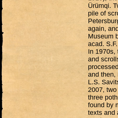
Ürümqi. Tw
pile of scr
Petersbur
again, and
Museum by
acad. S.F
In 1970s, 
and scroll
processed 
and then, 
L.S. Savit
2007, two 
three poth
found by 
texts and 