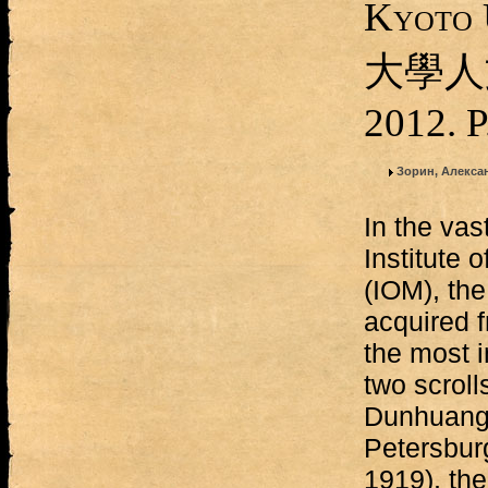
Kyoto 
大學人
2012. 
Зорин, Алекса
In the vas
Institute 
(IOM), the 
acquired 
the most i
two scroll
Dunhuang 
Petersbur
1919), the