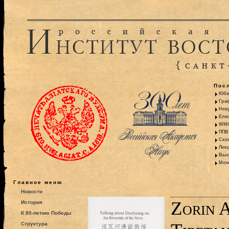
Пос
Юби
Гра
Некр
Ели
WMO:
ППВ 
Ско
Лекц
Выс
Моно
Главное меню
Новости
Zorin 
История
К 80-летию Победы
Структура