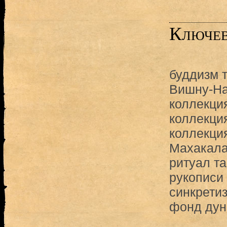
Ключев
буддизм 
Вишну-Н
коллекци
коллекци
коллекци
Махакал
ритуал т
рукописи 
синкрети
фонд дун