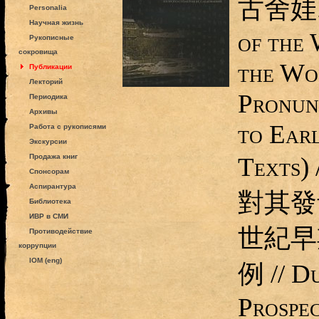
古舍娃. O
Personalia
Научная жизнь
of the
Рукописные
сокровища
the Wor
Публикации
Лекторий
Pronun
Периодика
Архивы
to Ear
Работа с рукописями
Экскурсии
Продажа книг
Text
Спонсорам
Аспирантура
對其發
Библиотека
ИВР в СМИ
世紀早
Противодействие
коррупции
IOM (eng)
例 // D
Prospe