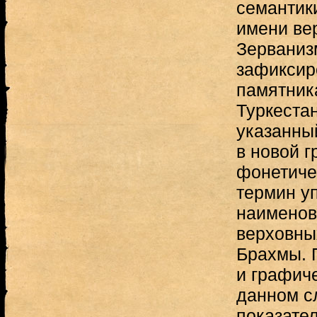
семантик
имени ве
Зерваниз
зафиксир
памятник
Туркеста
указанны
в новой 
фонетиче
термин у
наименов
верховны
Брахмы. 
и графич
данном с
показател