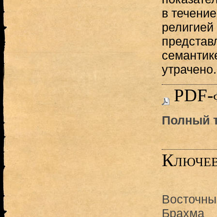
в течени
религией
представ
семантик
утрачено.
PDF-
Полный т
Ключев
Восточны
Брахма