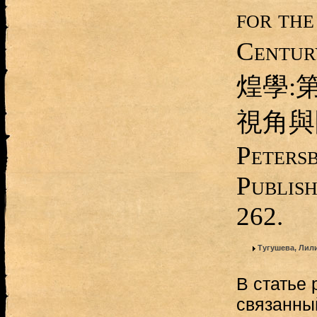
for th
Centur
煌學:
視角與問
Petersb
Publish
262.
Тугушева, Ли
В статье 
связанны