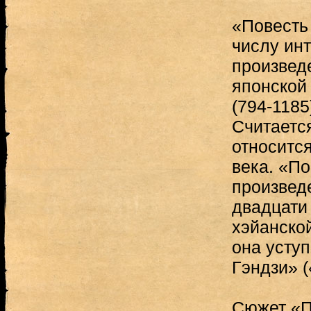
«Повесть
числу ин
произвед
японской
(794-1185
Считается
относится
века. «По
произвед
двадцати 
хэйанско
она уступ
Гэндзи» (
Сюжет «П