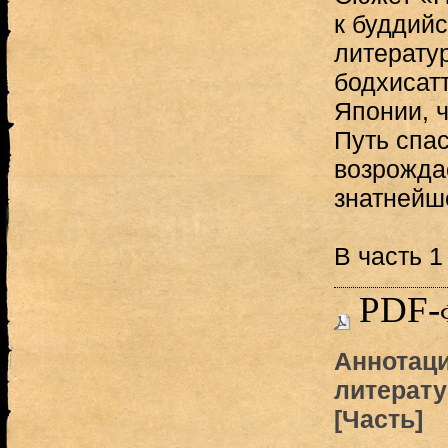
к буддий
литератур
бодхисат
Японии, 
Путь спа
возрожда
знатнейше
В часть 1
PDF-
Аннотаци
литерату
[Часть]