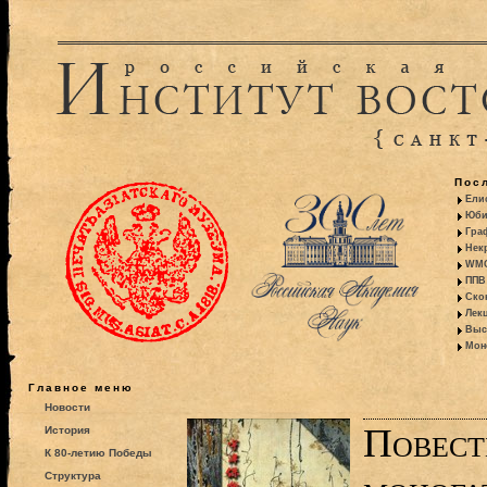
Пос
Ели
Юби
Гра
Некр
WMO:
ППВ 
Ско
Лекц
Выс
Моно
Главное меню
Новости
Повест
История
К 80-летию Победы
Структура