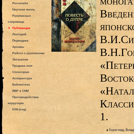
моногат
Personalia
Введени
Научная жизнь
Рукописные
сокровища
японск
Публикации
Лекторий
В.И.Сис
Периодика
Архивы
В.Н.Го
Работа с рукописями
Экскурсии
«Петер
Продажа книг
Спонсорам
Восток
Аспирантура
Библиотека
«Натал
ИВР в СМИ
Противодействие
Классик
коррупции
IOM (eng)
1.
Горегляд, Вла