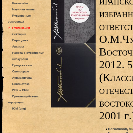
иранск
Personalia
избранн
Научная жизнь
Рукописные
сокровища
ответс
Публикации
Лекторий
О.М.Чу
Периодика
Архивы
Восточ
Работа с рукописями
Экскурсии
2012. 5
Продажа книг
Спонсорам
(Класс
Аспирантура
Библиотека
отечес
ИВР в СМИ
Противодействие
востоко
коррупции
IOM (eng)
2001 г.
Боголюбов, Ми