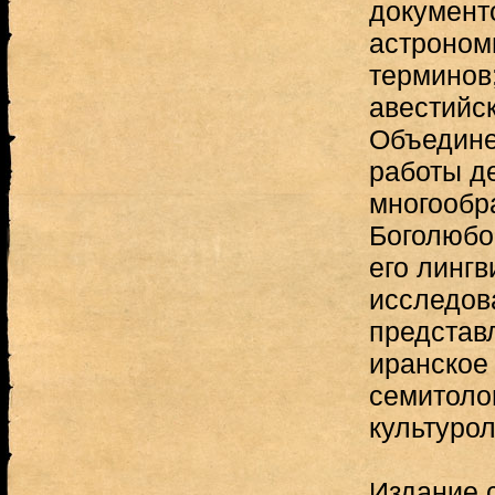
документ
астроном
терминов
авестийск
Объедине
работы д
многообр
Боголюбо
его лингв
исследов
представл
иранское
семитолог
культурол
Издание 