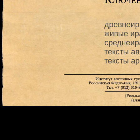
древнеир
живые ир
среднеир
тексты а
тексты а