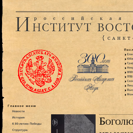
Пос
Ели
Юби
Гра
Некр
WMO:
ППВ 
Ско
Лекц
Выс
Моно
Главное меню
Новости
Боголю
История
К 80-летию Победы
Структура