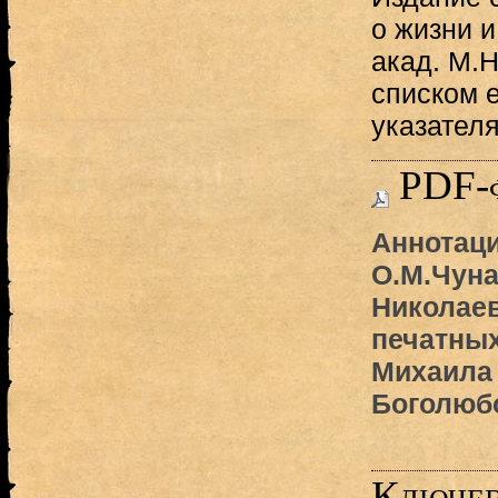
о жизни и
акад. М.
списком е
указател
PDF-
Аннотаци
О.М.Чуна
Николаев
печатных
Михаила
Боголюб
Ключев