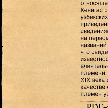
относяше
Кенагас с
узбекски
приведен
сведения
на первом
названий 
что свиде
известно
влиятель
племени.
XIX века 
качестве
племен уз
PDF-