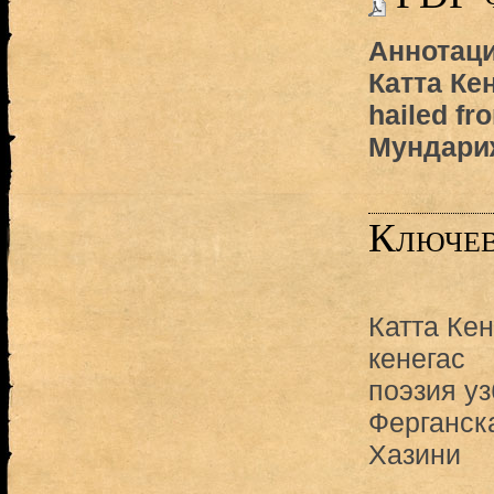
Аннотаци
Катта Кен
hailed fr
Мундари
Ключев
Катта Кен
кенегас
поэзия уз
Ферганск
Хазини