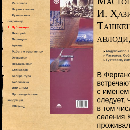
Мастон
Personalia
И. Ҳаз
Научная жизнь
Рукописные
сокровища
Ташкен
Публикации
Лекторий
авлоди,
Периодика
Архивы
Абдулахатов, 
Работа с рукописями
Мастонов, Соб
Экскурсии
Тухтабоев, Ис
Продажа книг
Спонсорам
В Ферган
Аспирантура
встречаю
Библиотека
ИВР в СМИ
с именем 
Противодействие
следует, 
коррупции
в том чис
IOM (eng)
селения 
проживал