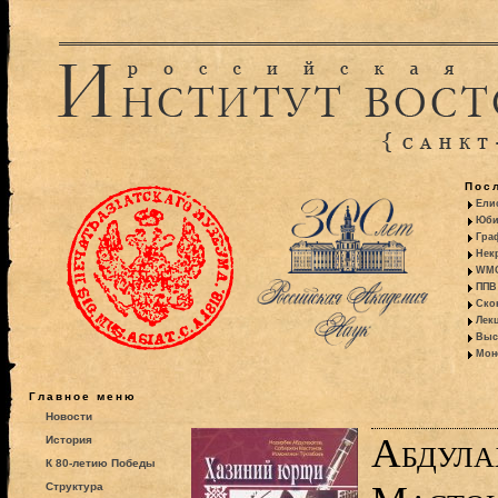
Пос
Ели
Юби
Гра
Некр
WMO:
ППВ 
Ско
Лекц
Выс
Моно
Главное меню
Новости
Абдула
История
К 80-летию Победы
Структура