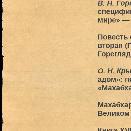
В. Н. Го
специфик
мире» —
Повесть 
вторая (П
Горегляд
О. Н. Кр
адом»: п
«Махабх
Махабхар
Великом
Книга XV