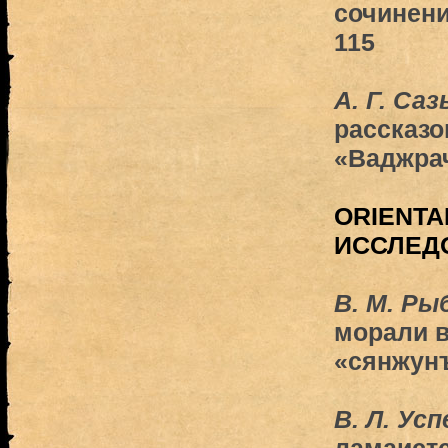
сочинен
115
А. Г. Са
рассказо
«Ваджра
ORIENTA
ИССЛЕД
В. М. Ры
морали в
«сянжун
В. Л. Ус