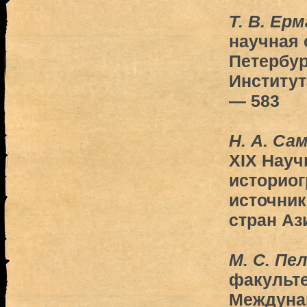
Т. В. Ер
научная 
Петербур
Институт
— 583
Н. А. Са
XIX Науч
историог
источни
стран Аз
М. С. Пе
факульте
Междуна