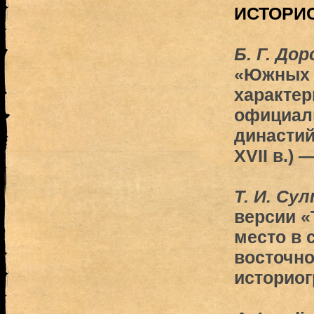
ИСТОРИ
Б. Г. До
«Южных 
характер
официал
династий
XVII в.) 
Т. И. Су
версии «
место в 
восточно
историо