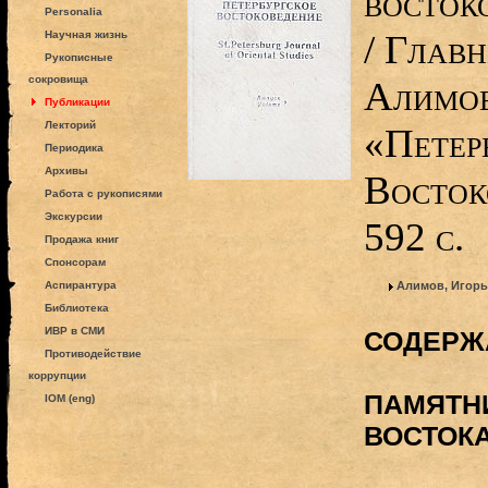
восток
Personalia
/ Главн
Научная жизнь
Рукописные
сокровища
Алимов
Публикации
Лекторий
«Петер
Периодика
Архивы
Восток
Работа с рукописями
Экскурсии
592 с.
Продажа книг
Спонсорам
Аспирантура
Алимов, Игорь
Библиотека
ИВР в СМИ
СОДЕРЖ
Противодействие
коррупции
ПАМЯТН
IOM (eng)
ВОСТОК