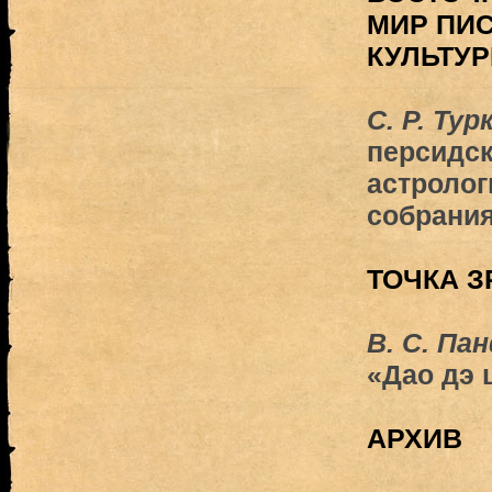
МИР ПИ
КУЛЬТУ
С. Р. Тур
персидск
астролог
собрани
ТОЧКА З
В. С. Па
«Дао дэ 
АРХИВ