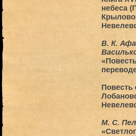
небеса (П
Крыловой
Невелево
В. К. Афа
Васильк
«Повесть
переводе
Повесть 
Лобаново
Невелево
М. С. Пе
«Светлог