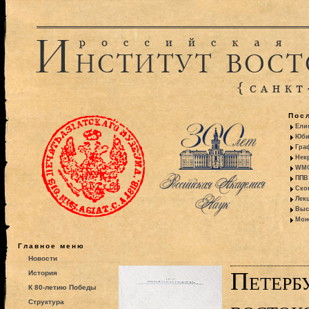
Пос
Ели
Юби
Гра
Некр
WMO:
ППВ 
Ско
Лекц
Выс
Моно
Главное меню
Новости
Петерб
История
К 80-летию Победы
Структура