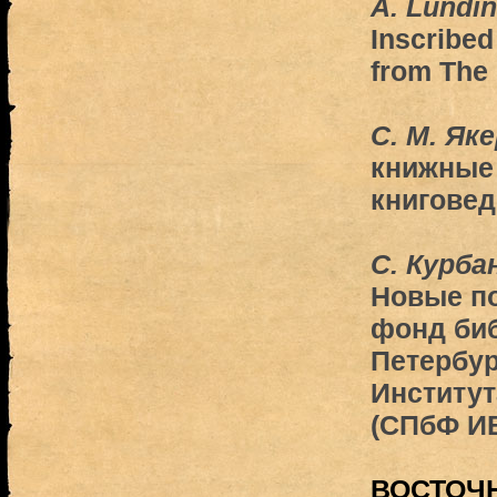
A. Lundin
Inscribed
from The
С. М. Як
книжные 
книговед
С. Курба
Новые по
фонд биб
Петербур
Институт
(СПбФ ИВ
ВОСТОЧ