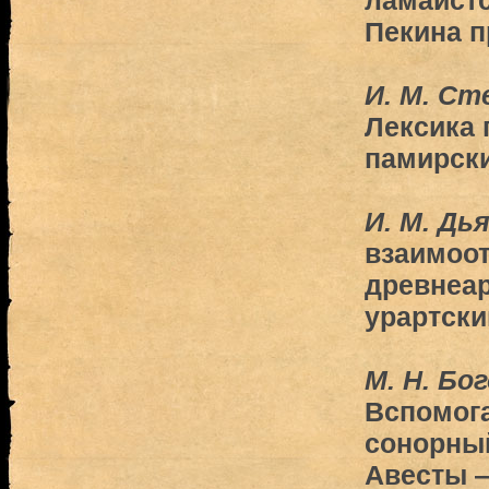
ламаист
Пекина п
И. М. Ст
Лексика 
памирски
И. М. Дь
взаимоо
древнеар
урартски
М. Н. Бо
Вспомог
сонорный
Авесты 