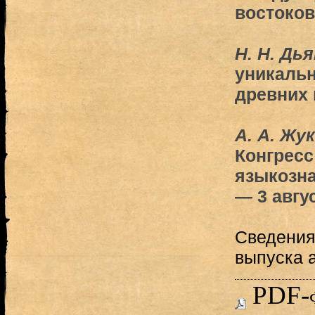
востоков
H. Н. Дь
уникальн
древних 
А. А. Жу
Конгресс
языкозна
— 3 авгус
Сведения
выпуска 
PDF-