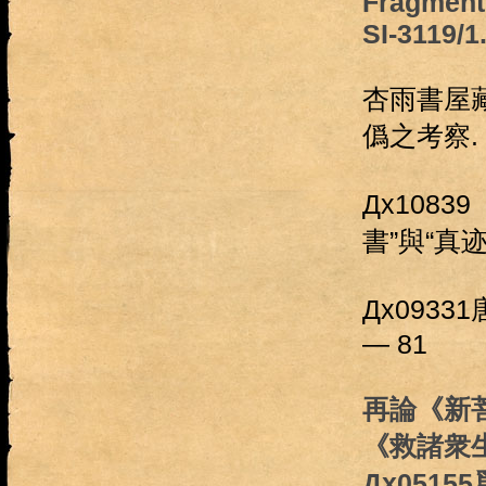
Fragments
SI-3119/1
杏雨書屋
僞之考察.
Дх108
書”與“真迹
Дх093
— 81
再論《新
《救諸衆
Дх0515