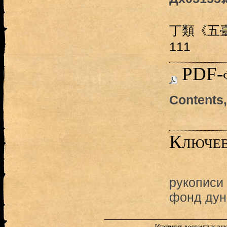
丁類《五
111
PDF-
Contents
Ключев
рукописи
фонд дун