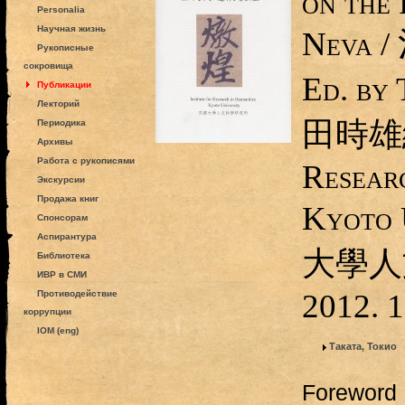
on the 
Personalia
Научная жизнь
Neva
Рукописные
сокровища
Ed. by
Публикации
Лекторий
田時雄編.
Периодика
Архивы
Работа с рукописями
Resear
Экскурсии
Продажа книг
Kyoto 
Спонсорам
Аспирантура
大學人
Библиотека
ИВР в СМИ
2012. 1
Противодействие
коррупции
IOM (eng)
Таката, Токио
Foreword