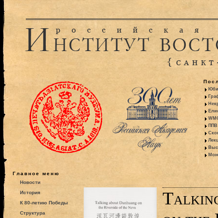
Пос
Юби
Гра
Некр
Ели
WMO:
ППВ 
Ско
Лекц
Выс
Моно
Главное меню
Новости
Talkin
История
К 80-летию Победы
Структура