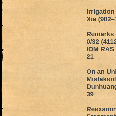
Irrigation
Xia (982–
Remarks 
0/32 (411
IOM RAS 
21
On an Un
Mistakenl
Dunhuang
39
Reexamin