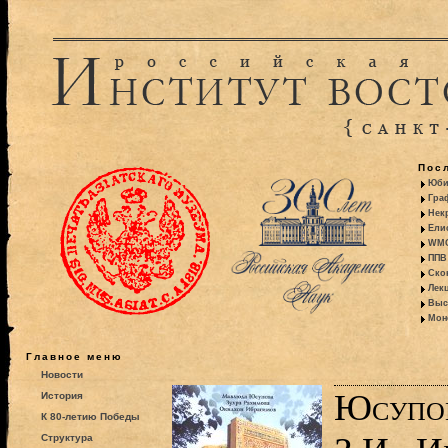
Пос
Юби
Гра
Некр
Ели
WMO:
ППВ 
Ско
Лекц
Выс
Моно
Главное меню
Новости
Юсупов
История
К 80-летию Победы
Структура