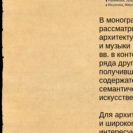
Рахимова, Зух
Юсупова, Мав
В моногр
рассматр
архитект
и музыки
вв. в кон
ряда дру
получивш
содержате
семантич
искусстве
Для архит
и широког
интересу