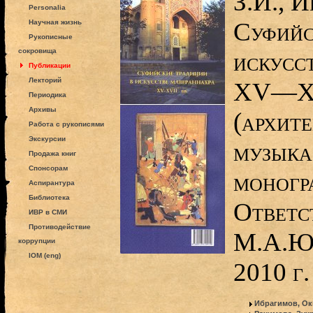
З.И., 
Personalia
Суфийс
Научная жизнь
Рукописные
сокровища
искусс
Публикации
Лекторий
XV—XV
Периодика
Архивы
(архите
Работа с рукописями
Экскурсии
музыка
Продажа книг
Спонсорам
моногр
Аспирантура
Библиотека
Ответс
ИВР в СМИ
Противодействие
М.А.Юс
коррупции
IOM (eng)
2010 г.
Ибрагимов, Ок