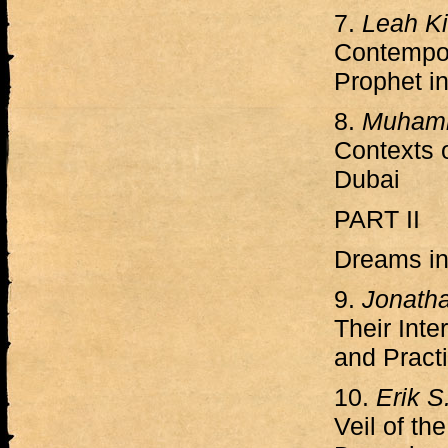
7.
Leah K
Contempor
Prophet i
8.
Muhamm
Contexts o
Dubai
PART II
Dreams in 
9.
Jonatha
Their Inte
and Pract
10.
Erik S
Veil of t