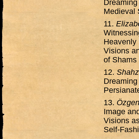
Dreaming 
Medieval S
11.
Elizab
Witnessing
Heavenly 
Visions a
of Shams 
12.
Shahz
Dreaming 
Persianat
13.
Özgen
Image and
Visions as
Self-Fash