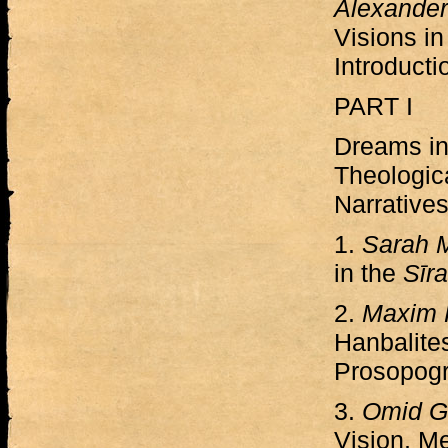
Alexander
Visions in
Introducti
PART I
Dreams in 
Theologica
Narratives
1.
Sarah 
in the
Sīra
2.
Maxim
Hanbalite
Prosopogr
3.
Omid 
Vision, M