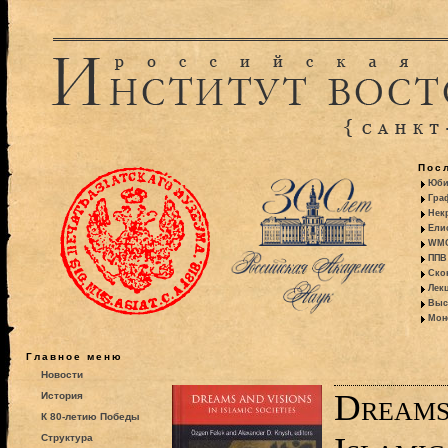
Пос
Юби
Гра
Некр
Ели
WMO:
ППВ 
Ско
Лекц
Выс
Моно
Главное меню
Новости
Dreams 
История
К 80-летию Победы
Структура