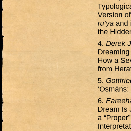
Typologic
Version o
ru’yā
and 
the Hidd
4.
Derek J
Dreaming 
How a Sev
from Hera
5.
Gottfri
‘Osmāns: 
6.
Eareeh
Dream Is 
a “Proper
Interpreta