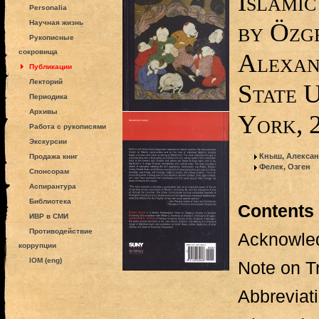
Islamic
Personalia
by Özg
Научная жизнь
Рукописные
сокровища
Alexan
Публикации
Лекторий
State U
Периодика
Архивы
York, 
Работа с рукописями
Экскурсии
Кныш, Алексан
Продажа книг
Фелек, Озген
Спонсорам
Аспирантура
Библиотека
Contents
ИВР в СМИ
Противодействие
Acknowle
коррупции
IOM (eng)
Note on Tr
Abbreviat