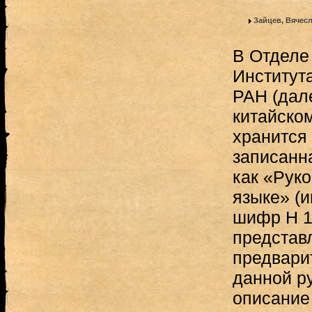
Зайцев, Вячес
В Отделе
Институт
РАН (дал
китайско
хранится
записанн
как «Рук
языке» (и
шифр H 1
представ
предвари
данной ру
описание