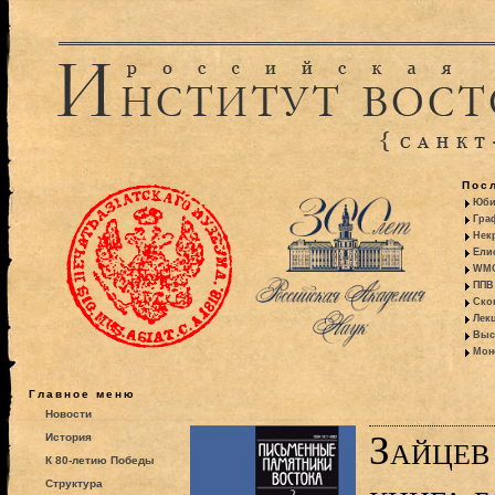
Пос
Юби
Гра
Некр
Ели
WMO:
ППВ 
Ско
Лекц
Выс
Моно
Главное меню
Новости
Зайцев
История
К 80-летию Победы
Структура