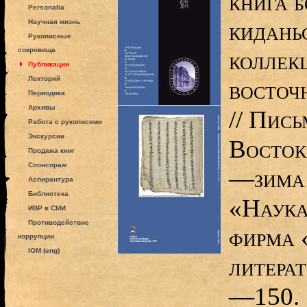
книга 
Personalia
кидань
Научная жизнь
Рукописные
сокровища
коллек
Публикации
Лекторий
восточ
Периодика
Архивы
// Пис
Работа с рукописями
Экскурсии
Восток
Продажа книг
Спонсорам
—зима 
Аспирантура
Библиотека
«Наука
ИВР в СМИ
Противодействие
фирма 
коррупции
IOM (eng)
литерат
—150.