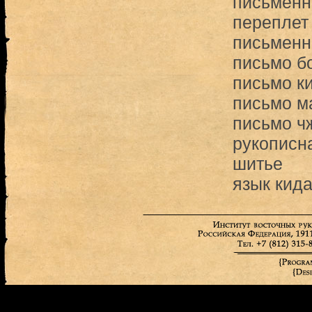
письменн
переплет
письменн
письмо б
письмо к
письмо м
письмо ч
рукописна
шитье
язык кид