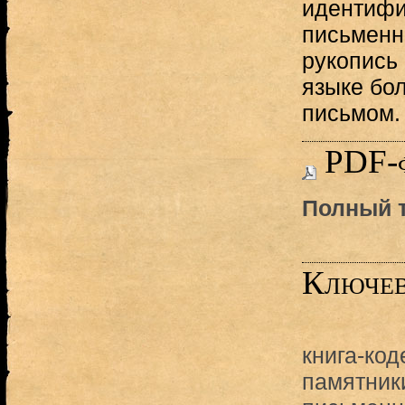
идентифи
письменн
рукопись
языке бо
письмом.
PDF-
Полный т
Ключев
книга-код
памятник