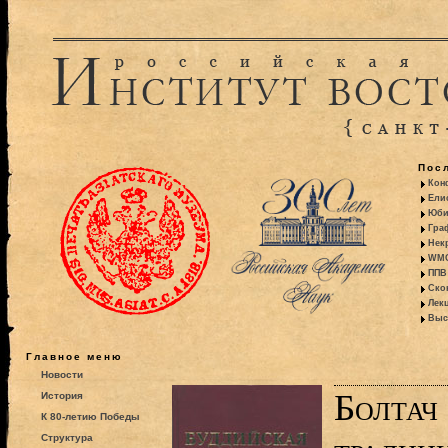
Пос
Кон
Ели
Юби
Гра
Некр
WMO:
ППВ 
Ско
Лекц
Выс
Главное меню
Новости
Болтач
История
К 80-летию Победы
Структура