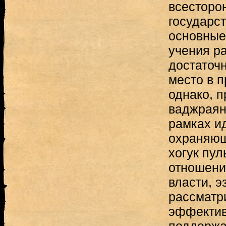
всесторо
государст
основные
учения р
достаточ
место в 
однако, 
ваджраян
рамках и
охраняющ
хогук пул
отношения
власти, э
рассматр
эффектив