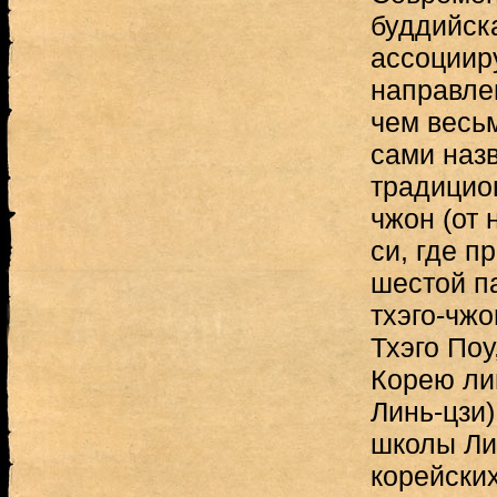
буддийск
ассоциир
направлен
чем весь
сами наз
традицио
чжон (от 
си, где п
шестой п
тхэго-чжо
Тхэго Поу
Корею ли
Линь-цзи)
школы Ли
корейски