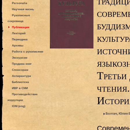
традиц
Personalia
соврем
Научная жизнь
Рукописные
сокровища
буддизм
Публикации
Лекторий
культур
Периодика
Архивы
источн
Работа с рукописями
Экскурсии
языкоз
Продажа книг
Спонсорам
Третьи
Аспирантура
Библиотека
чтения.
ИВР в СМИ
Противодействие
История
коррупции
IOM (eng)
Болтач, Юлия
Современ