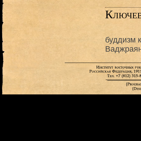
Ключев
буддизм 
Ваджраян