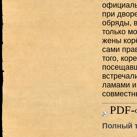
официаль
при двор
обряды, в
только м
жены корё
сами пра
того, кор
посещавш
встречали
ламами и
совмест
PDF-
Полный т