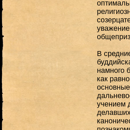
оптималь
религиозн
созерцат
уважение
общеприз
В средние
буддийск
намного б
как равн
основные
дальнево
учением 
делавших
каноничес
познаком