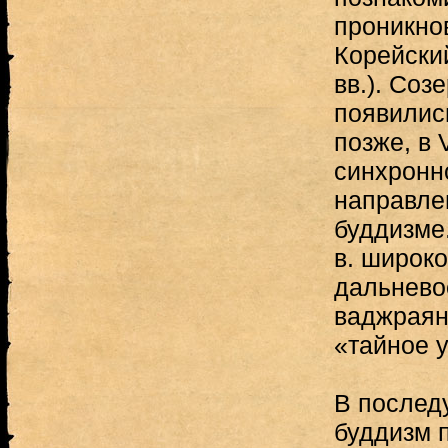
проникно
Корейский
вв.). Со
появилис
позже, в 
синхронн
направле
буддизме.
в. широко
дальнево
ваджраяны
«тайное у
В послед
буддизм 