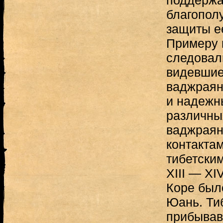
поддержа
благополу
защиты е
Примеру 
следовал
видевшие
ваджраян
и надежн
различных
ваджраян
контакта
тибетски
XIII — XI
Коре был
Юань. Ти
прибывав