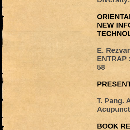
ORIENTA
NEW INF
TECHNO
E. Rezvan
ENTRAP S
58
PRESENT
T. Pang.
Acupunct
BOOK R