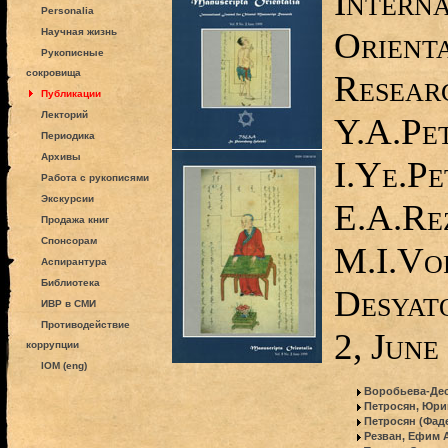
Interna
Personalia
Orient
Научная жизнь
Рукописные
сокровища
Researc
Публикации
Лекторий
Y.A.Pe
Периодика
Архивы
I.Ye.Pe
Работа с рукописями
Экскурсии
E.A.Re
Продажа книг
Спонсорам
M.I.Vo
Аспирантура
Библиотека
Desyato
ИВР в СМИ
Противодействие
2, June
коррупции
IOM (eng)
Воробьева-Дес
Петросян, Юри
Петросян (Фад
Резван, Ефим 