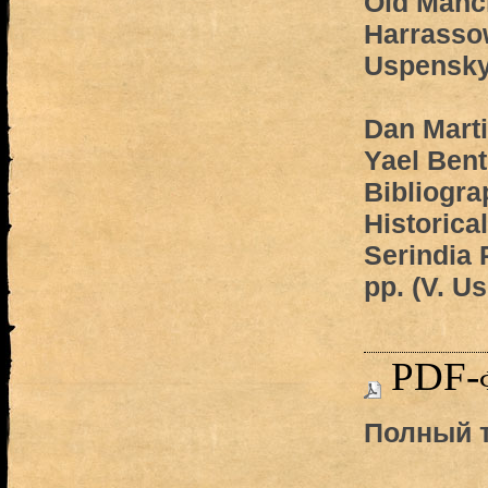
Old Manc
Harrassowi
Uspensky
Dan Marti
Yael Bent
Bibliogra
Historica
Serindia 
pp. (V. U
PDF-
Полный т