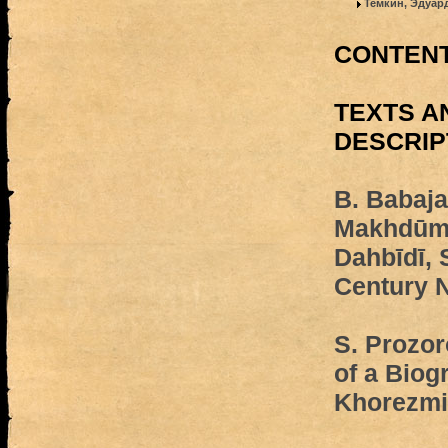
Темкин, Эдуар
CONTEN
TEXTS A
DESCRIP
B. Babaja
Makhdūm-i
Dahbīdī, 
Century 
S. Prozor
of a Biog
Khorezmi