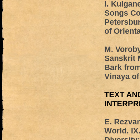
I. Kulgan
Songs Col
Petersbur
of Orient
M. Vorob
Sanskrit 
Bark from
Vinaya of
TEXT AN
INTERPR
E. Rezvan
World. IX
Diversity