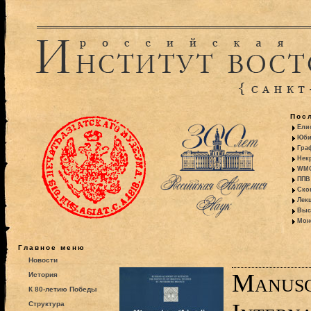
Пос
Ели
Юби
Гра
Некр
WMO:
ППВ 
Ско
Лекц
Выс
Моно
Главное меню
Новости
Manusc
История
К 80-летию Победы
Структура