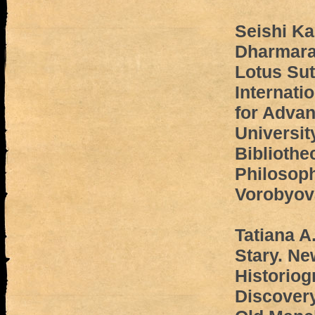
Seishi Ka
Dharmarak
Lotus Sut
Internati
for Adva
Universit
Bibliothe
Philosoph
Vorobyov
Tatiana A
Stary. N
Historiog
Discover