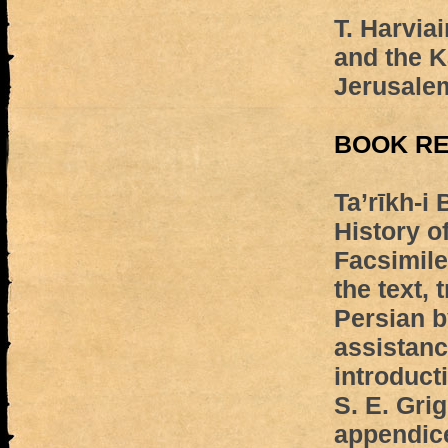
T. Harvia
and the K
Jerusale
BOOK R
Ta’rīkh-i
History o
Facsimile 
the text, 
Persian b
assistanc
introduct
S. E. Gri
appendice