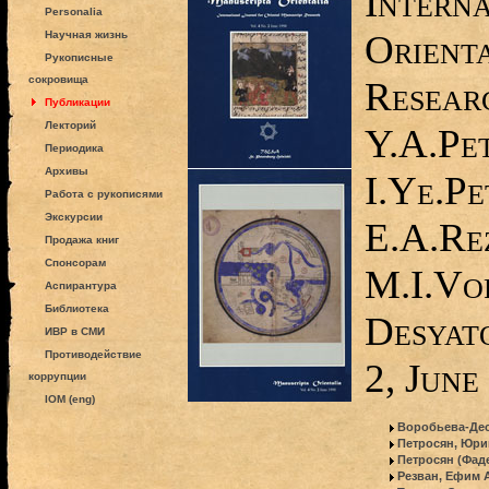
Interna
Personalia
Orient
Научная жизнь
Рукописные
сокровища
Researc
Публикации
Лекторий
Y.A.Pe
Периодика
Архивы
I.Ye.Pe
Работа с рукописями
Экскурсии
E.A.Re
Продажа книг
Спонсорам
M.I.Vo
Аспирантура
Библиотека
Desyato
ИВР в СМИ
Противодействие
2, June
коррупции
IOM (eng)
Воробьева-Дес
Петросян, Юри
Петросян (Фад
Резван, Ефим 