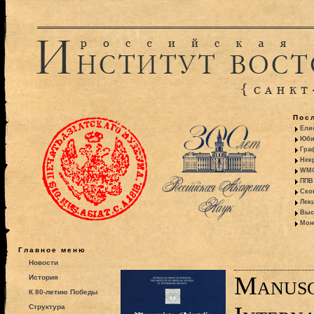
Пос
Ели
Юби
Гра
Некр
WMO:
ППВ 
Ско
Лекц
Выс
Моно
Главное меню
Новости
Manusc
История
К 80-летию Победы
Структура