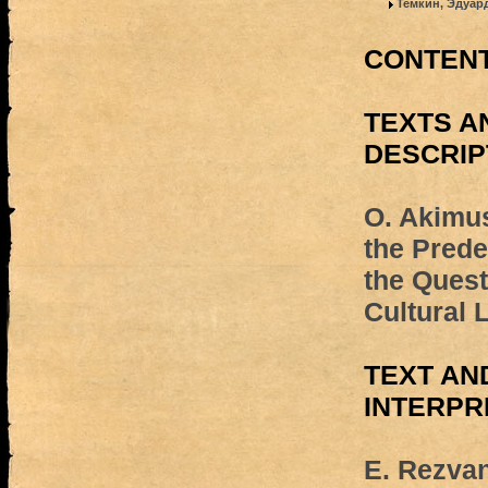
Темкин, Эдуар
CONTEN
TEXTS A
DESCRIP
O. Akimus
the Prede
the Quest
Cultural 
TEXT AN
INTERPR
E. Rezvan