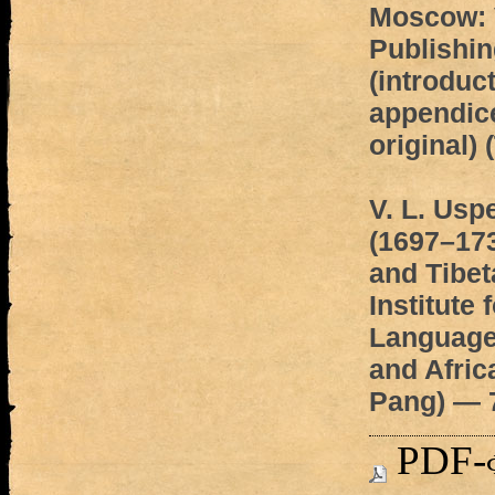
Moscow: 
Publishin
(introduct
appendice
original) 
V. L. Usp
(1697–17
and Tibet
Institute 
Languages
and Africa
Pang) — 
PDF-