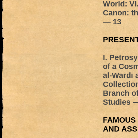
World: VI
Canon: th
— 13
PRESENT
I. Petros
of a Cos
al-Wardī 
Collectio
Branch of 
Studies 
FAMOUS 
AND AS