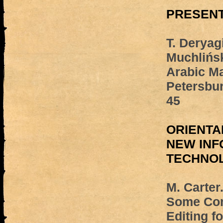
PRESENT
T. Deryag
Muchlińsk
Arabic Ma
Petersbur
45
ORIENTA
NEW INF
TECHNO
M. Carter
Some Con
Editing f