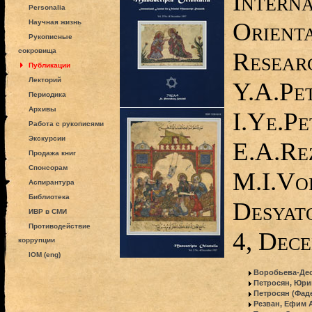
Interna
Personalia
Orient
Научная жизнь
Рукописные
сокровища
Researc
Публикации
Лекторий
Y.A.Pe
Периодика
Архивы
I.Ye.Pe
Работа с рукописями
Экскурсии
E.A.Re
Продажа книг
Спонсорам
M.I.Vo
Аспирантура
Библиотека
Desyato
ИВР в СМИ
Противодействие
4, Dec
коррупции
IOM (eng)
Воробьева-Дес
Петросян, Юри
Петросян (Фад
Резван, Ефим 