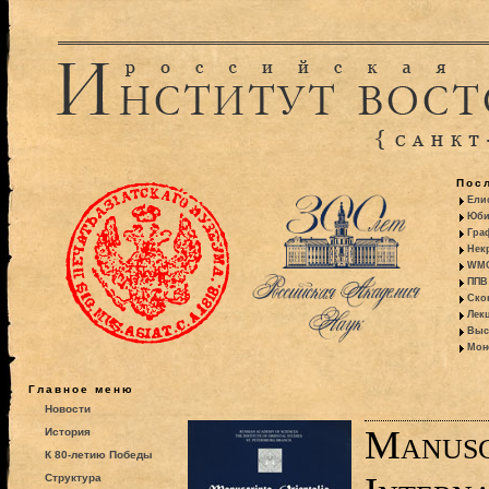
Пос
Ели
Юби
Гра
Некр
WMO:
ППВ 
Ско
Лекц
Выс
Моно
Главное меню
Новости
Manusc
История
К 80-летию Победы
Структура