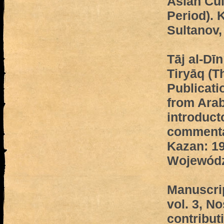
Asian Cul
Period). K
Sultanov,
Tāj al-Dī
Tiryāq (T
Publicatio
from Arab
introduct
commentar
Kazan: 199
Wojewódz
Manuscrip
vol. 3, No
contribut