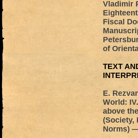
Vladimir 
Eighteen
Fiscal D
Manuscrip
Petersbur
of Orient
TEXT AN
INTERPR
E. Rezvan
World: IV
above the
(Society,
Norms) —