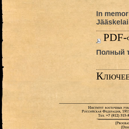
In memor
Jääskela
PDF-
Полный т
Ключев