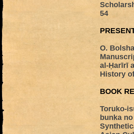
Scholars
54
PRESENT
O. Bolsha
Manuscri
al-Ḥarīrī 
History o
BOOK R
Toruko-is
bunka no
Synthetic