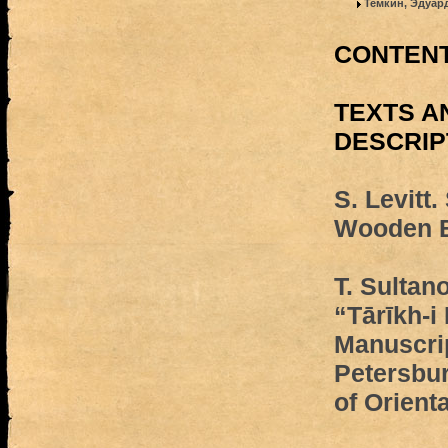
Темкин, Эдуар
CONTEN
TEXTS A
DESCRIP
S. Levitt
Wooden 
T. Sultan
“Tārīkh-i 
Manuscrip
Petersbur
of Orient