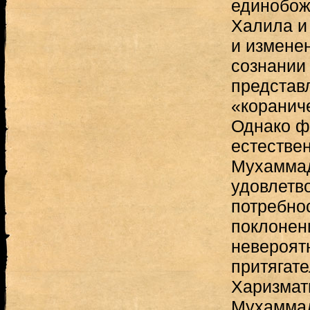
единобож
Халила и
и изменен
сознании
представл
«коранич
Однако ф
естестве
Мухаммад
удовлетв
потребно
поклонен
невероят
притягате
Харизмат
Мухаммад