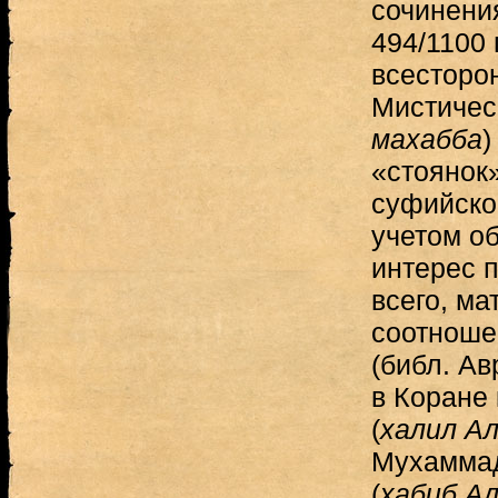
сочинени
494/1100 
всесторо
Мистическ
махабба
)
«стоянок»
суфийско
учетом о
интерес 
всего, м
соотноше
(библ. А
в Коране 
(
халил А
Мухаммад
(
хабиб А