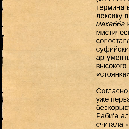
термина 
лексику 
махабба
к
мистическ
сопостав
суфийски
аргумент
высокого
«стоянки
Согласно
уже перв
бескорыст
Раби‘а ал
считала 