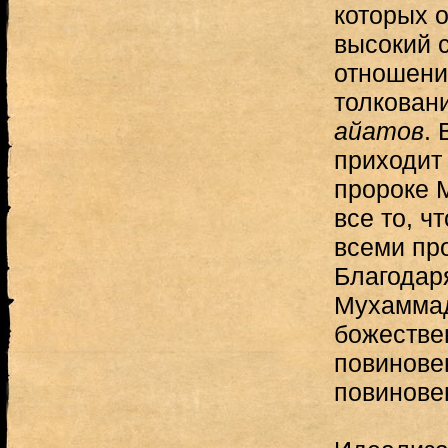
которых 
высокий с
отношени
толкован
айатов
. 
приходит 
пророке 
все то, ч
всеми пр
Благодар
Мухаммад
божестве
повинове
повинове