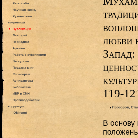
Мухамм
Personalia
традиц
Научная жизнь
Рукописные
сокровища
воплощ
Публикации
Лекторий
любви к
Периодика
Архивы
Запад:
Работа с рукописями
Экскурсии
ценнос
Продажа книг
Спонсорам
культур
Аспирантура
Библиотека
119-12
ИВР в СМИ
Противодействие
коррупции
Прозоров, Ста
IOM (eng)
В основу
положены