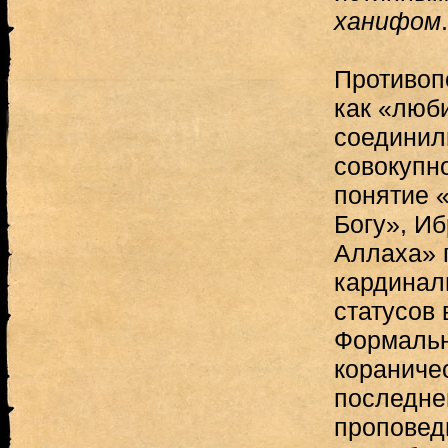
ханифом
.
Противоп
как «люб
соединили
совокупн
понятие 
Богу», Иб
Аллаха» 
кардинал
статусов 
Формаль
кораничес
последне
проповед