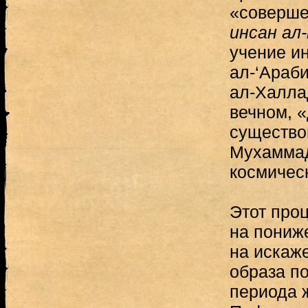
«соверше
инсан ал
учение и
ал-‘Араб
ал-Халла
вечном, 
существо
Мухаммад
космичес
Этот проц
на пониж
на искаже
образа п
периода 