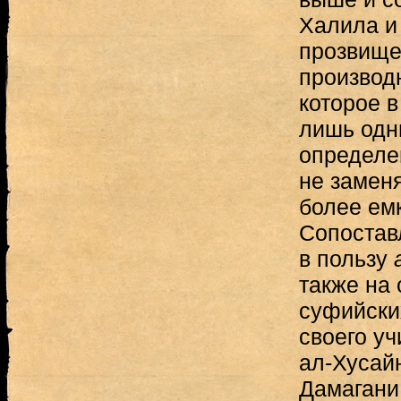
Халила и
прозвище
производ
которое в
лишь одн
определе
не замен
более ем
Сопостав
в пользу
также на
суфийски
своего уч
ал-Хусай
Дамагани