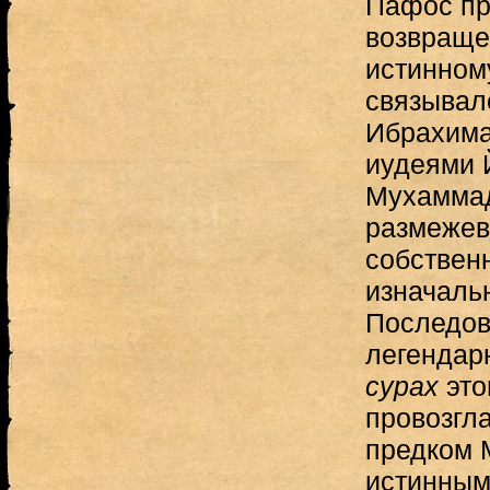
Пафос пр
возвраще
истинном
связывал
Ибрахима
иудеями 
Мухаммад
размежев
собствен
изначаль
Последов
легендар
сурах
это
провозгл
предком 
истинным