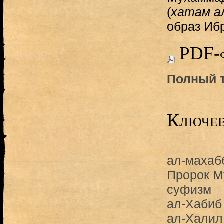
(
хатам ал
образ Иб
PDF-
Полный т
Ключев
ал-махаб
Пророк 
суфизм
ал-Хабиб
ал-Халил