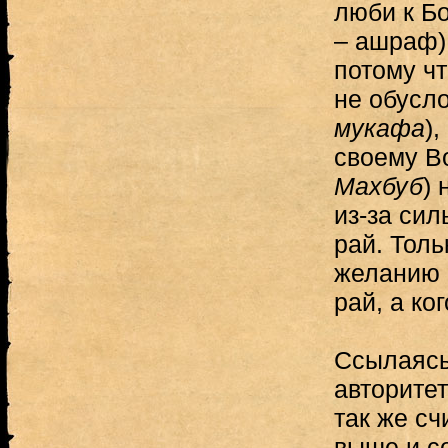
люби к Б
– ашраф)
потому ч
не обусл
мукафа
)
своему В
Махбуб
) 
из-за сил
рай. Тол
желанию р
рай, а ко
Ссылаясь
авторите
так же сч
выше и с