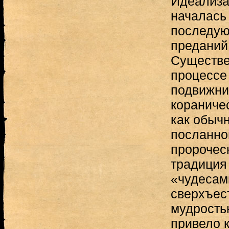
Идеализа
началась
последую
преданий 
Существе
процессе
подвижни
кораниче
как обычн
посланно
пророчес
традиция
«чудесам
сверхъес
мудростью
привело 