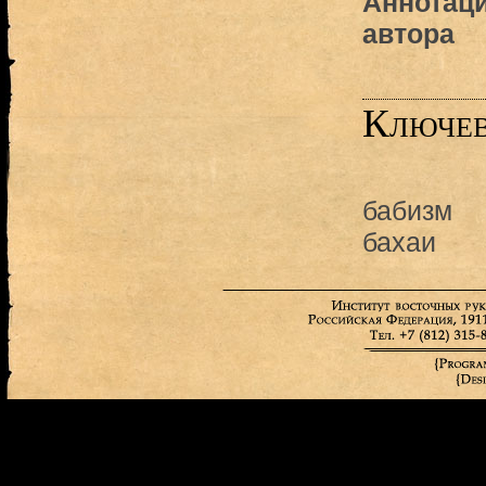
Аннотаци
автора
Ключев
бабизм
бахаи