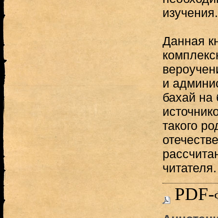
изучения.
Данная к
комплекс
вероучени
и админи
бахай на
источнико
такого ро
отечеств
рассчита
читателя.
PDF-