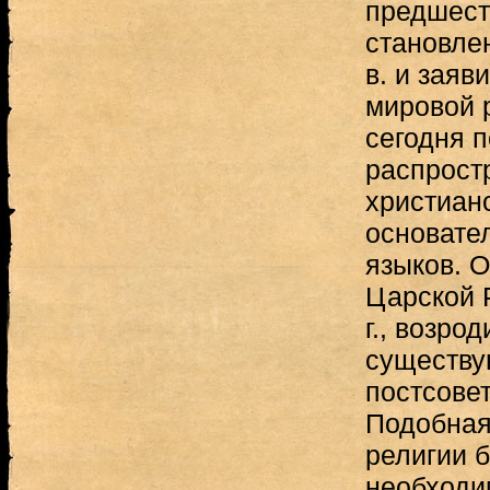
предшест
становле
в. и заяв
мировой р
сегодня 
распрост
христианс
основате
языков. 
Царской 
г., возрод
существу
постсове
Подобная
религии 
необходи