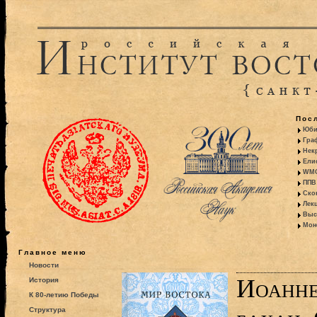
Пос
Юби
Гра
Некр
Ели
WMO:
ППВ 
Ско
Лекц
Выс
Моно
Главное меню
Новости
Иоанне
История
К 80-летию Победы
Структура