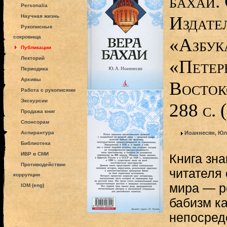
бахаи. 
Personalia
Издате
Научная жизнь
Рукописные
сокровища
«Азбук
Публикации
Лекторий
«Петер
Периодика
Архивы
Восток
Работа с рукописями
Экскурсии
288 с.
Продажа книг
Спонсорам
Аспирантура
Иоаннесян, Юл
Библиотека
ИВР в СМИ
Книга зна
Противодействие
читателя 
коррупции
мира — р
IOM (eng)
бабизм к
непосред