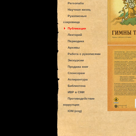
Personalia
Научная жизнь
Рукописные
сокровища
Публикации
Лекторий
Периодика
Архивы
Работа с рукописями
Экскурсии
Продажа книг
Спонсорам
Аспирантура
Библиотека
ИВР в СМИ
Противодействие
коррупции
IOM (eng)