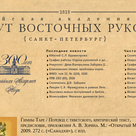
Последние новости
Част
Юбилей С.Л. Бурмистрова
Сконч
График работы Отдела рукописей и до...
Некро
Некролог: Дина Валерьевна Зайцева (1...
Графи
Елисеевские чтения: проблемы корее...
Интер
WMO: том 12, № 1(24), 2026
Выста
ППВ 23/2 (65), 2026
Визит
Скончалась Д.В. Зайцева
Визит 
Лекции С.А. Французова в рамках Летн...
Елисе
Выставка новых поступлений в Библи...
Моног
Монография: Японские древности (ист...
Лекци
Гимны Таре / Перевод с тибетского, критический текст,
предисловие, приложения А. В. Зорина. М.: «Открытый М
2009. 272 с. («Самадхи»), с илл.