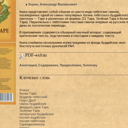
Зорин, Александр Валерьевич
Книга представляет собой сборник из шести индо-тибетских гимнов,
посвящённых одной из самых популярных богинь тибетского буддийског
пантеона — Таре в различных её формах (21 Тара, Зелёная Тара и Бела
Тара). Параллельно с тибетскими текстами гимнов впервые на русском 
даны их поэтические переводы.
В приложениях содержится обширный научный аппарат, содержащий
критические тексты, подстрочники и глоссарии к каждому тексту.
Книга снабжена несколькими иллюстрациями из фонда буддийских икон
Института восточных рукописей РАН.
PDF-файлы
Аннотация, Содержание, Предисловие, Summary
Ключевые слова
Атиша
Белая Тара
буддизм тибетский
Гедун Друб
гимны буддийские
двадцать одна Тара
Зелёная Тара
литература буддийская
поэзия индийская
поэзия тибетская
Сарваджнямитра
стотра