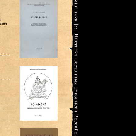
о
я
языке