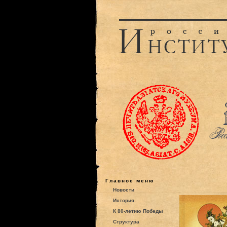
Главное меню
Новости
История
К 80-летию Победы
Структура