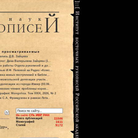
о просматриваемые
алась Д.В. Зайцева
лог: Дина Валерьевна Зайцева (1...
к работы Отдела рукописей и до...
вью И.Ф. Поповой на Радио «Комс...
вка новых поступлений в Библи...
 монгольской делегации участн...
делегации из города Измир (03.06...
евские чтения: проблемы корее...
рафия: Mongolica. Том XXIX, 2026, № 2
и С.А. Французова в рамках Летн...
На сайте СПб ИВР РАН
Всего публикаций
11046
Монографий
1611
Статей
9172
ир»,