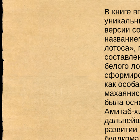
В книге 
уникальн
версии со
название
лотоса»,
составлен
белого ло
сформиро
как особ
махаянис
была осн
Амитаб-хи
дальнейш
развитии
буддизма