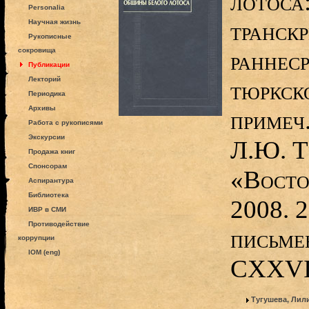
лотоса:
Personalia
транскр
Научная жизнь
Рукописные
сокровища
раннес
Публикации
Лекторий
тюркско
Периодика
Архивы
примеч.
Работа с рукописями
Экскурсии
Л.Ю. Т
Продажа книг
Спонсорам
«Восто
Аспирантура
Библиотека
2008. 
ИВР в СМИ
Противодействие
письме
коррупции
IOM (eng)
CXXVI
Тугушева, Ли