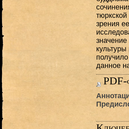
сочинени
тюркской 
зрения е
исследов
значение 
культуры 
получило
данное н
PDF-
Аннотаци
Предисл
Ключев