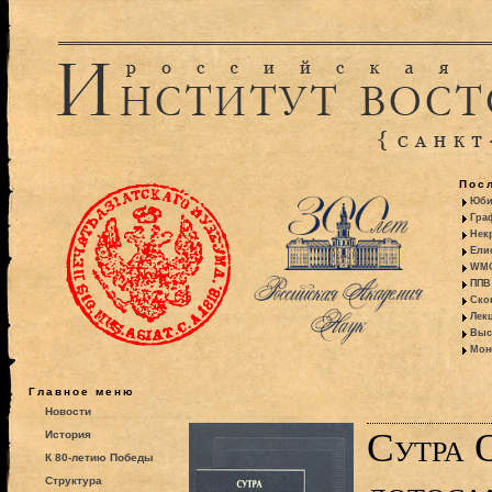
Пос
Юби
Гра
Некр
Ели
WMO:
ППВ 
Ско
Лекц
Выс
Моно
Главное меню
Новости
Сутра 
История
К 80-летию Победы
Структура