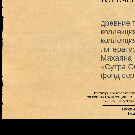
древние 
коллекци
коллекци
литерату
Махаяна
«Сутра О
фонд сер