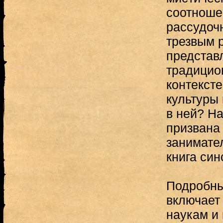
соотноше
рассудоч
трезвым 
представ
традицион
контексте
культуры 
в ней? На
призвана
занимате
книга син
Подробны
включает
наукам и 