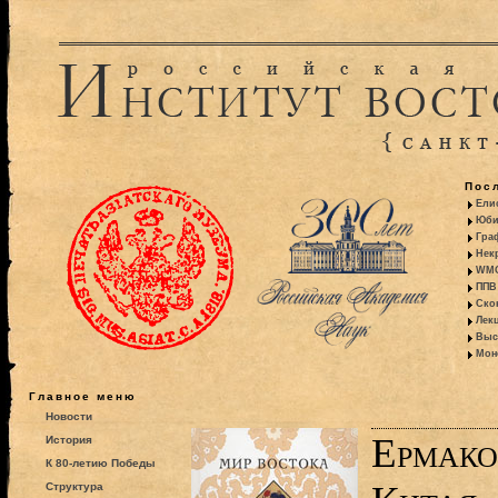
Пос
Ели
Юби
Гра
Некр
WMO:
ППВ 
Ско
Лекц
Выс
Моно
Главное меню
Новости
Ермако
История
К 80-летию Победы
Структура