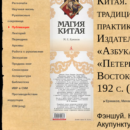
Китая.
Personalia
традиц
Научная жизнь
Рукописные
сокровища
практик
Публикации
Лекторий
Издате
Периодика
Архивы
«Азбук
Работа с рукописями
Экскурсии
«Петер
Продажа книг
Спонсорам
Восток
Аспирантура
Библиотека
192 с.
ИВР в СМИ
Противодействие
коррупции
Ермаков, Миха
IOM (eng)
Фэншуй. 
Акупункт