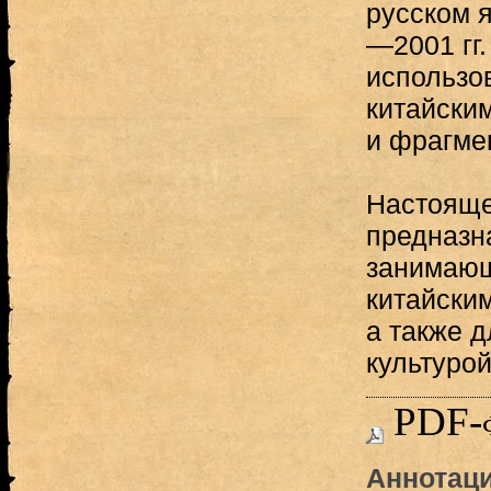
русском я
—2001 гг
использо
китайски
и фрагме
Настояще
предназн
занимающ
китайски
а также 
культурой
PDF-
Аннотаци