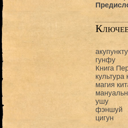
Предисл
Ключев
акупункт
гунфу
Книга Пе
культура 
магия ки
мануальн
ушу
фэншуй
цигун