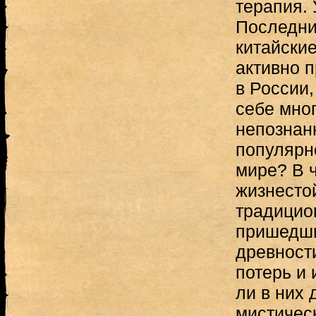
терапия. 
Последни
китайские
активно 
в России,
себе мно
непознанн
популярн
мире? В 
жизнестой
традицио
пришедши
древност
потерь и
ли в них 
мистическ