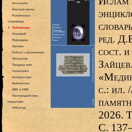
Ислам 
Personalia
энцикл
Научная жизнь
Рукописные
сокровища
словарь 
Публикации
Лекторий
ред. Д
Периодика
Архивы
сост. и
Работа с рукописями
Экскурсии
Зайцев
Продажа книг
Спонсорам
«Медин
Аспирантура
Библиотека
с.: ил.
ИВР в СМИ
Противодействие
памятн
коррупции
IOM (eng)
2026. Т
С. 137