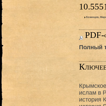
10.55
Козинцев, Мар
PDF-
Полный т
Ключев
Крымское
ислам в 
история 