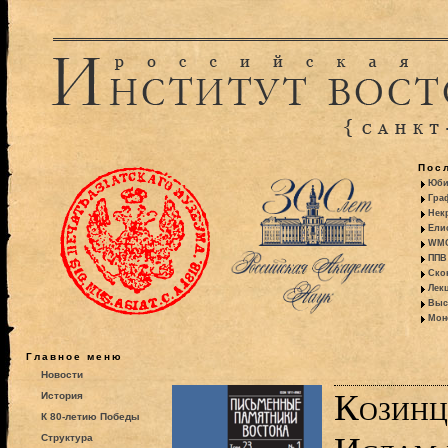
Пос
Юби
Гра
Некр
Ели
WMO:
ППВ 
Ско
Лекц
Выс
Моно
Главное меню
Новости
Козинце
История
К 80-летию Победы
Структура