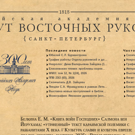
Последние новости
Част
Юбилей С.Л. Бурмистрова
Сконч
График работы Отдела рукописей и до...
Некро
Некролог: Дина Валерьевна Зайцева (1...
Графи
Елисеевские чтения: проблемы корее...
Интер
WMO: том 12, № 1(24), 2026
Выста
ППВ 23/2 (65), 2026
Визит
Скончалась Д.В. Зайцева
Визит 
Лекции С.А. Французова в рамках Летн...
Елисе
Выставка новых поступлений в Библи...
Моног
Монография: Японские древности (ист...
Лекци
Белкина Е. М. «Книга войн Господних» Салмона бен
Йерухама: «утраченный» текст караимской полемики с
раббанитами Х века // Культура славян и культура евреев: