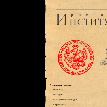
Главное меню
Новости
История
К 80-летию Победы
Структура