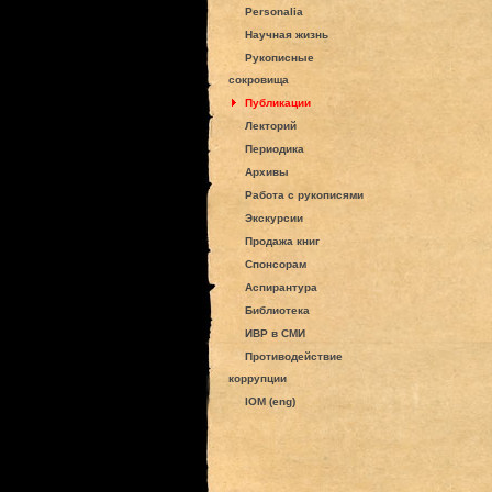
Personalia
Научная жизнь
Рукописные
сокровища
Публикации
Лекторий
Периодика
Архивы
Работа с рукописями
Экскурсии
Продажа книг
Спонсорам
Аспирантура
Библиотека
ИВР в СМИ
Противодействие
коррупции
IOM (eng)