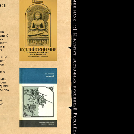
OI:
она
ами Х
ых
екста
и в
из
ы еще
нкт-
ком
м с
нако
воей
одних»
из них
от
ие