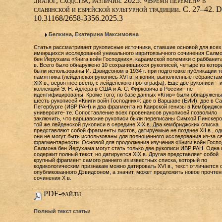
диалог, сходства, различия. 2025: «Время перемен» в
славянской и еврейской культурной традиции. С. 27–42. D
10.31168/2658-3356.2025.3
Белкина, Екатерина Максимовна
Статья рассматривает рукописные источники, ставшие основой для всех
имеющихся исследований уникального ивритоязычного сочинения Салм
бен Йерухама «Книга войн Господних», караимской полемики с раббанит
в. Всего было обнаружено 10 сохранившихся рукописей, четыре из котор
были использованы И. Дэвидсоном в 1934 г. при подготовке публикации т
памятника (лейденская рукопись XVI в. и копии, выполненные гебраистам
XIX в., вероятнее всего, с лейденского протографа). Еще две рукописи – 
коллекций Э. Н. Адлера в США и А. С. Фирковича в России– не
идентифицированы. Кроме того, по базе данных «Ктив» были обнаружен
шесть рукописей «Книги войн Господних»: две в Варшаве (ЕИИ), две в Са
Петербурге (ИВР РАН) и два фрагмента из Каирской генизы в Кембриджс
университе- те. Сопоставление всех провенансов рукописей позволило
заключить, что варшавские рукописи были переписаны Симхой Пинскеро
той же лейденской рукописи в середине XIX в. Два кембриджских списка
представляют собой фрагменты листов, датируемые не позднее XII в., од
они не могут быть использованы для полноценного исследования из-за с
фрагментарности. Основой для продолжения изучения «Книги войн Госп
Салмона бен Йерухама могут стать только две рукописи ИВР РАН. Одна 
содержит полный текст, но датируется XIX в. Другая представляет собой
крупный фрагмент самого раннего из известных списка, который по
кодикологическим признакам можно датировать XVI в., текст отличается 
опубликованного Дэвидсоном, а значит, может предложить новое прочтен
сочинения Х в.
PDF-файлы
Полный текст статьи