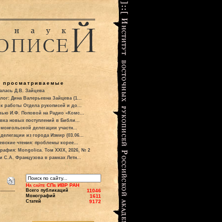
о просматриваемые
алась Д.В. Зайцева
лог: Дина Валерьевна Зайцева (1...
к работы Отдела рукописей и до...
вью И.Ф. Поповой на Радио «Комс...
вка новых поступлений в Библи...
 монгольской делегации участн...
делегации из города Измир (03.06...
евские чтения: проблемы корее...
рафия: Mongolica. Том XXIX, 2026, № 2
и С.А. Французова в рамках Летн...
На сайте СПб ИВР РАН
Всего публикаций
11046
Монографий
1611
Статей
9172