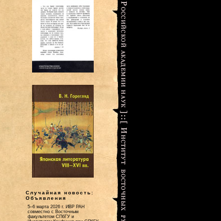
Случайная новость:
Объявления
5–6 марта 2026 г. ИВР РАН
совместно с Восточным
факультетом СПбГУ и