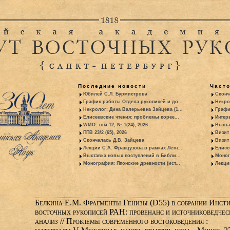
Последние новости
Част
Юбилей С.Л. Бурмистрова
Сконч
График работы Отдела рукописей и до...
Некро
Некролог: Дина Валерьевна Зайцева (1...
Графи
Елисеевские чтения: проблемы корее...
Интер
WMO: том 12, № 1(24), 2026
Выста
ППВ 23/2 (65), 2026
Визит
Скончалась Д.В. Зайцева
Визит 
Лекции С.А. Французова в рамках Летн...
Елисе
Выставка новых поступлений в Библи...
Моног
Монография: Японские древности (ист...
Лекци
Белкина Е.М. Фрагменты Генизы (D55) в собрании Инст
восточных рукописей РАН: провенанс и источниковедчес
анализ // Проблемы современного востоковедения :