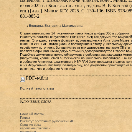
материалы V Междунар. научн.-практич. конф., Минск, 2
июня 2025 г. / Белорус. гос. ун-т ; редкол.: В. Р. Боровой (г
ред.) [и др.]. Минск: БГУ, 2025. С. 130–136. ISBN 978-98
881-885-2
Белкина, Екатерина Максимовна
Статья анализирует 14 письменных памятников шифра D55 в собрании
Института восточных рукописей РАН (ИВР РАН) как документов Каирской
генизы. Это единственные фрагменты, оказавшиеся в Азиатском Музее, 
ныне – в ИВР РАН, потенциально восходящие к этому уникальному архи
еврейскому источнику. Большинство из них датированы началом XII в. и
являются официальными документами из делопроизводства Старого Каи
Подобные документы можно обнаружить в собрании архимандрита Антон
(Капустина), хранящемся в Российской национальной библиотеке. Так же,
и собрание Антонина, фрагменты в ИВР РАН были переданы в самом кон
в. из Иерусалима, поэтому, по-видимому, все документы происходят из т
источника, что и собрание Антонина.
PDF-файлы
Полный текст статьи
Ключевые слова
Ближний Восток
Гениза
Институт восточных рукописей РАН
Средние века
еврейские рукописи
провенанс