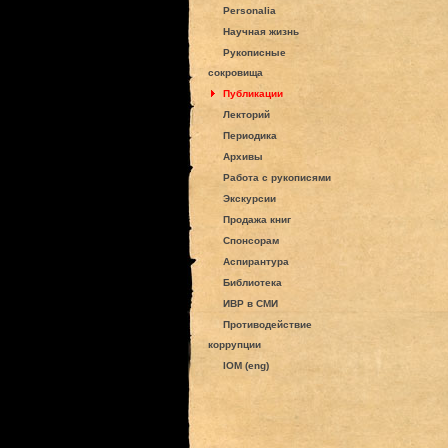
Personalia
Научная жизнь
Рукописные
сокровища
Публикации
Лекторий
Периодика
Архивы
Работа с рукописями
Экскурсии
Продажа книг
Спонсорам
Аспирантура
Библиотека
ИВР в СМИ
Противодействие
коррупции
IOM (eng)