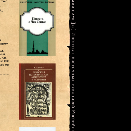
7-27
л.
5-
а
вному
ра.
ина
 как
це XIX
ого же