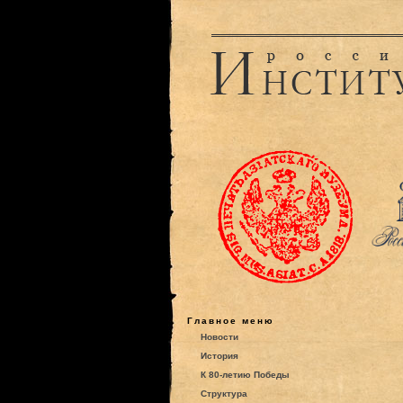
Главное меню
Новости
История
К 80-летию Победы
Структура