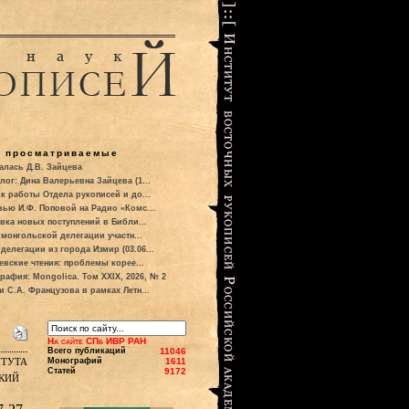
о просматриваемые
алась Д.В. Зайцева
лог: Дина Валерьевна Зайцева (1...
к работы Отдела рукописей и до...
вью И.Ф. Поповой на Радио «Комс...
вка новых поступлений в Библи...
 монгольской делегации участн...
делегации из города Измир (03.06...
евские чтения: проблемы корее...
рафия: Mongolica. Том XXIX, 2026, № 2
и С.А. Французова в рамках Летн...
На сайте СПб ИВР РАН
Всего публикаций
11046
итута
Монографий
1611
Статей
9172
кий