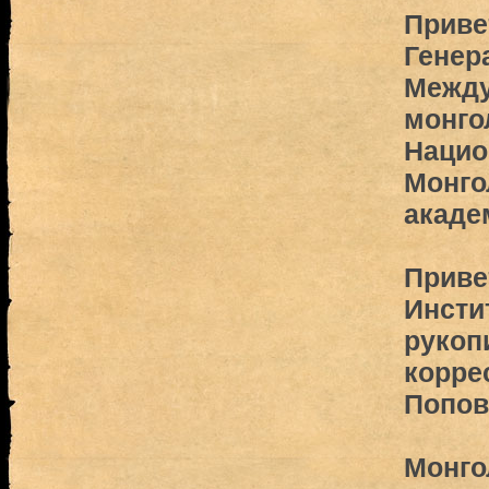
Приве
Генер
Между
монго
Нацио
Монго
акаде
Приве
Инсти
рукоп
корре
Попов
Монго