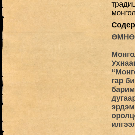
традиц
монгол
Содер
ӨМНӨХ
Монго
Ухнаа
“Монг
гар б
барим
дугаа
эрдэм
оролц
илгээ