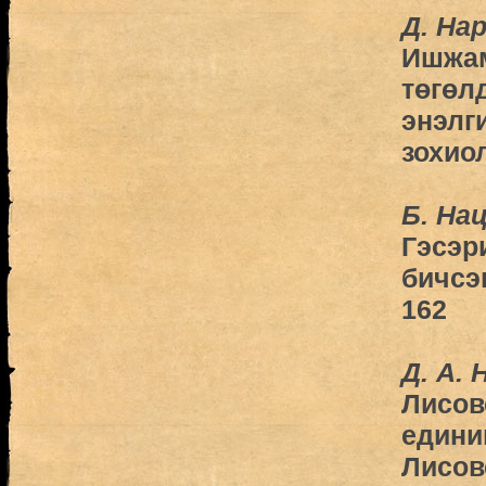
Д. На
Ишжам
төгөл
энэлг
зохио
Б. На
Гэсэр
бичсэ
162
Д. А. 
Лисов
едини
Лисов