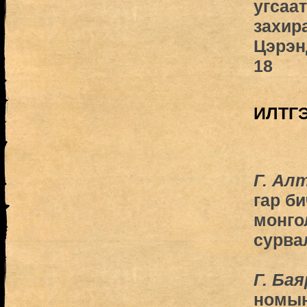
угсаа
захира
Цэрэн
18
ИЛТГЭ
Г. Ал
гар б
монго
сурва
Г. Бая
номын