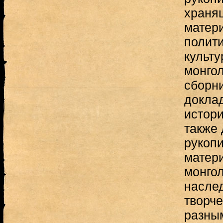
храня
матери
полити
культу
монгол
сборн
докла
истори
также
рукоп
матер
монгол
насле
творче
разны