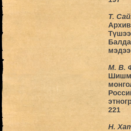
Т. Са
Архив
Түшээт
Балда
мэдээ
М. В.
Шишма
монго
Росси
этног
221
Н. Ха