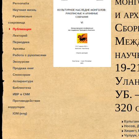
монг
Personalia
и ар
Научная жизнь
Рукописные
сокровища
Сбор
Публикации
Лекторий
Межд
Периодика
Архивы
науч
Работа с рукописями
Экскурсии
19-2
Продажа книг
Спонсорам
Улан
Аспирантура
Библиотека
УБ. 
ИВР в СМИ
Противодействие
320 с
коррупции
IOM (eng)
Кульган
Носов, 
Хишигт,
Чулуун,