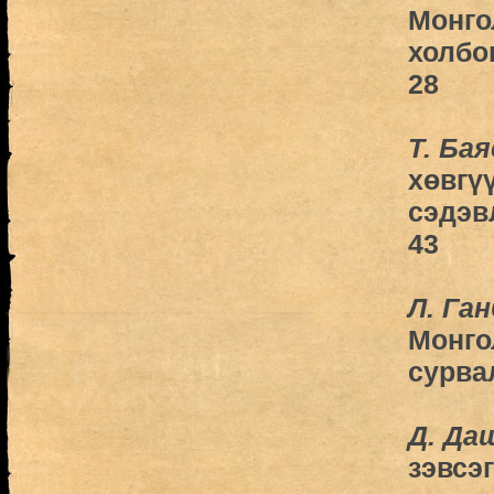
Монго
холбо
28
Т. Бая
хөвгү
сэдэв
43
Л. Га
Монго
сурва
Д. Да
зэвсэ