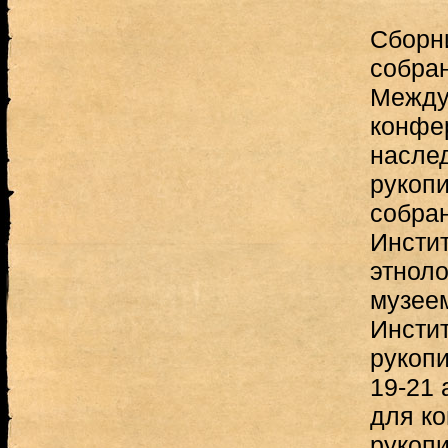
Сборн
собран
Между
конфе
наслед
рукоп
собран
Инстит
этнол
музеем
Инсти
рукопи
19-21 
для к
рукоп