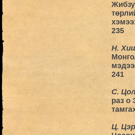
Жибзу
төрли
хэмээ
235
Н. Хи
Монго
мэдээ
241
С. Цо
раз о
тамга
Ц. Цэ