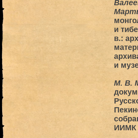
Валеев
Март
монго
и тибе
в.: а
матер
архив
и муз
М. В. 
докум
Русск
Пекин
собра
ИИМК 