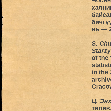
Чосөн
хэлни
байса
бичгү
нь — 
S. Chu
Starzy
of the
statis
in the
archiv
Craco
Ц. Эн
төлөв