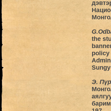
дэвтэ
Нацио
Монго
G.Odb
the st
banne
policy
Admini
Sungy
Э. Пү
Монго
аялгу
барим
197