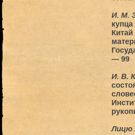
И. М. 
купца
Китай 
матер
Госуд
— 99
И. В. 
состо
слове
Инсти
рукоп
Лицю Л