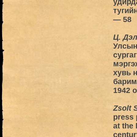
удирд
тугийн
— 58
Ц. Дэ
Улсын
сургаг
мэргэ
хувь 
баримт
1942 о
Zsolt S
press 
at the
centur