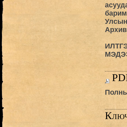
асууд
барим
Улсын
Архив
ИЛТГ
МЭДЭ
PD
Полны
Ключ