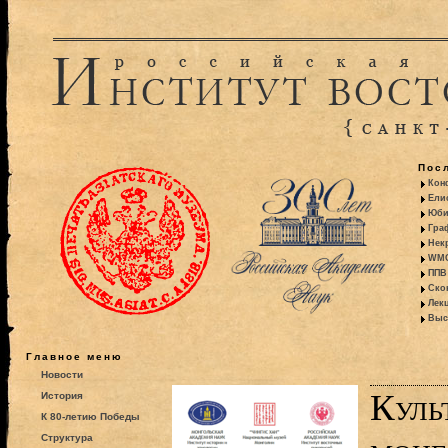
Пос
Кон
Ели
Юби
Гра
Некр
WMO:
ППВ 
Ско
Лекц
Выс
Главное меню
Новости
Куль
История
К 80-летию Победы
Структура