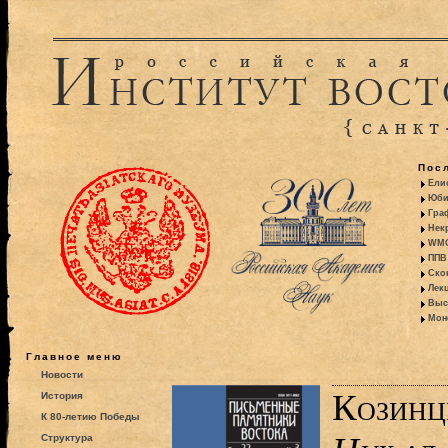
Пос
Ели
Юби
Гра
Некр
WMO:
ППВ 
Ско
Лекц
Выс
Моно
Главное меню
Новости
Козинце
История
К 80-летию Победы
Структура