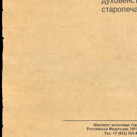
духовенс
старопеча