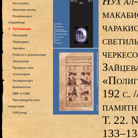
Нух ал
Personalia
макабис
Научная жизнь
Рукописные
сокровища
чараки
Публикации
Лекторий
светиль
Периодика
Архивы
черкесо
Работа с рукописями
Экскурсии
Зайцев
Продажа книг
Спонсорам
«Полиг
Аспирантура
Библиотека
192 с. 
ИВР в СМИ
Противодействие
памятн
коррупции
IOM (eng)
Т. 22. 
133–13