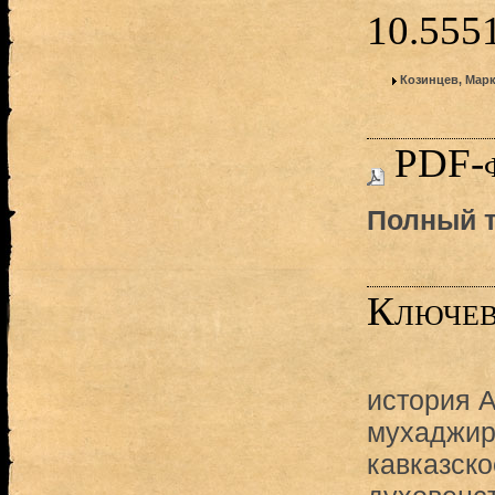
10.55
Козинцев, Мар
PDF-
Полный т
Ключев
история А
мухаджирс
кавказск