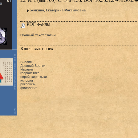
22. № 1 (вып. 60). С. 148–153. DOI: 10.55512/WMO6559
Белкина, Екатерина Максимовна
PDF-файлы
Полный текст статьи
Ключевые слова
Библия
Древний Восток
Израиль
гебраистика
еврейские языки
история
рукопись
филология