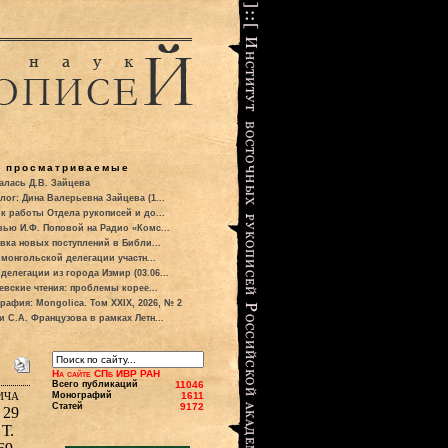
о просматриваемые
алась Д.В. Зайцева
лог: Дина Валерьевна Зайцева (1...
к работы Отдела рукописей и до...
вью И.Ф. Поповой на Радио «Комс...
вка новых поступлений в Библи...
 монгольской делегации участн...
делегации из города Измир (03.06...
евские чтения: проблемы корее...
рафия: Mongolica. Том XXIX, 2026, № 2
и С.А. Французова в рамках Летн...
На сайте СПб ИВР РАН
Всего публикаций
11046
ича
Монографий
1611
Статей
9172
 29
Т.