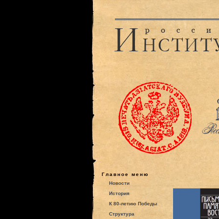
Главное меню
Новости
История
К 80-летию Победы
Структура