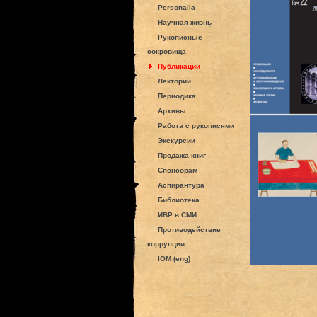
Personalia
Научная жизнь
Рукописные
сокровища
Публикации
Лекторий
Периодика
Архивы
Работа с рукописями
Экскурсии
Продажа книг
Спонсорам
Аспирантура
Библиотека
ИВР в СМИ
Противодействие
коррупции
IOM (eng)