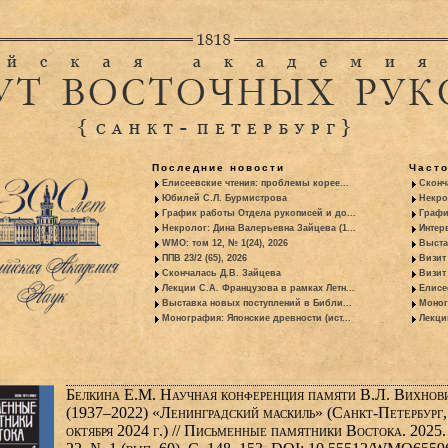
Последние новости
Част
Елисеевские чтения: проблемы корее...
Сконч
Юбилей С.Л. Бурмистрова
Некро
График работы Отдела рукописей и до...
Графи
Некролог: Дина Валерьевна Зайцева (1...
Интер
WMO: том 12, № 1(24), 2026
Выста
ППВ 23/2 (65), 2026
Визит
Скончалась Д.В. Зайцева
Визит 
Лекции С.А. Французова в рамках Летн...
Елисе
Выставка новых поступлений в Библи...
Моног
Монография: Японские древности (ист...
Лекци
Белкина Е.М. Научная конференция памяти В.Л. Вихнов
(1937–2022) «Ленинградский маскиль» (Санкт-Петербург,
октября 2024 г.) // Письменные памятники Востока. 2025. 