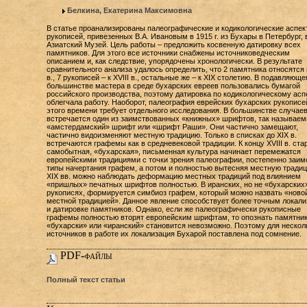
Белкина, Екатерина Максимовна
В статье проанализированы палеографические и кодикологические аспек
рукописей, привезенных В.А. Ивановым в 1915 г. из Бухары в Петербург, 
Азиатский Музей. Цель работы – предложить косвенную датировку всех
памятников. Для этого все источники снабжены источниковедческим
описанием и, как следствие, упорядочены хронологически. В результате
сравнительного анализа удалось определить, что 2 памятника относятся к
в., 7 рукописей – к XVIII в., остальные же – к XIX столетию. В подавляющ
большинстве мастера в среде бухарских евреев пользовались бумагой
российского производства, поэтому датировка по кодикологическому асп
облегчала работу. Наоборот, палеография еврейских бухарских рукописе
этого времени требует отдельного исследования. В большинстве случае
встречается один из заимствованных «книжных» шрифтов, так называе
«амстердамский» шрифт или «шрифт Раши». Они частично замещают,
частично видоизменяют местную традицию. Только в списках до XIX в.
встречаются графемы как в средневековой традиции. К концу XVIII в. ста
самобытная, «бухарская», письменная культура начинает перемежатся
европейскими традициями с точки зрения палеографии, постепенно заим
типы начертания графем, а потом и полностью вытесняя местную традиц
XIX вв. можно наблюдать деформацию местных традиций под влиянием
«пришлых» печатных шрифтов полностью. В иранских, но не «бухарских
рукописях, формируется симбиоз графем, который можно назвать «ново
местной традицией». Данное явление способствует более точным локали
и датировке памятников. Однако, если же палеографически рукописные
графемы полностью вторят европейским шрифтам, то опознать памятник
«бухарски» или «иранский» становится невозможно. Поэтому для нескол
источников в работе их локализация Бухарой поставлена под сомнение.
PDF-файлы
Полный текст статьи