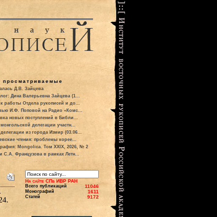
о просматриваемые
алась Д.В. Зайцева
лог: Дина Валерьевна Зайцева (1...
к работы Отдела рукописей и до...
вью И.Ф. Поповой на Радио «Комс...
вка новых поступлений в Библи...
 монгольской делегации участн...
делегации из города Измир (03.06...
евские чтения: проблемы корее...
рафия: Mongolica. Том XXIX, 2026, № 2
и С.А. Французова в рамках Летн...
На сайте СПб ИВР РАН
Всего публикаций
11046
.
Монографий
1611
Статей
9172
24.