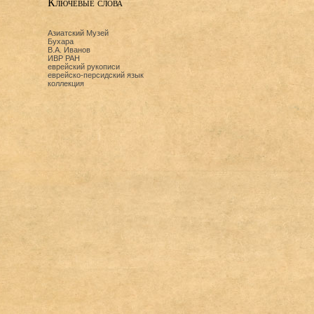
Ключевые слова
Азиатский Музей
Бухара
В.А. Иванов
ИВР РАН
еврейский рукописи
еврейско-персидский язык
коллекция