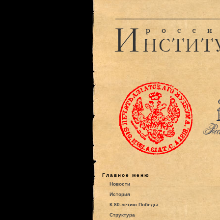
Главное меню
Новости
История
К 80-летию Победы
Структура