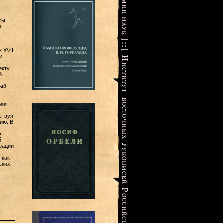
ты
в
 XVII
ем
екту
й
в
мый
рая
ствуя
ию. В
»
й
зации
 как
ьких