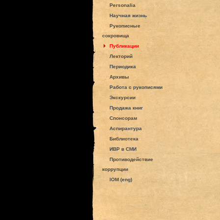
Personalia
Научная жизнь
Рукописные
сокровища
Публикации
Лекторий
Периодика
Архивы
Работа с рукописями
Экскурсии
Продажа книг
Спонсорам
Аспирантура
Библиотека
ИВР в СМИ
Противодействие
коррупции
IOM (eng)