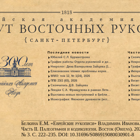
Последние новости
Част
Юбилей С.Л. Бурмистрова
Сконч
График работы Отдела рукописей и до...
Некро
Некролог: Дина Валерьевна Зайцева (1...
Графи
Елисеевские чтения: проблемы корее...
Интер
WMO: том 12, № 1(24), 2026
Выста
ППВ 23/2 (65), 2026
Визит
Скончалась Д.В. Зайцева
Визит 
Лекции С.А. Французова в рамках Летн...
Елисе
Выставка новых поступлений в Библи...
Моног
Монография: Японские древности (ист...
Лекци
Белкина Е.М. «Еврейские рукописи» Владимира Иванова
Часть II. Палеография и кодикология. Восток (Oriens). 20
№ 3. С. 222–235. DOI: 10.31696/S086919080030901-8