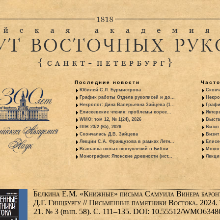
Последние новости
Част
Юбилей С.Л. Бурмистрова
Сконч
График работы Отдела рукописей и до...
Некро
Некролог: Дина Валерьевна Зайцева (1...
Графи
Елисеевские чтения: проблемы корее...
Интер
WMO: том 12, № 1(24), 2026
Выста
ППВ 23/2 (65), 2026
Визит
Скончалась Д.В. Зайцева
Визит 
Лекции С.А. Французова в рамках Летн...
Елисе
Выставка новых поступлений в Библи...
Моног
Монография: Японские древности (ист...
Лекци
Белкина Е.М. «Книжные» письма Самуила Винера барон
Д.Г. Гинцбургу // Письменные памятники Востока. 2024. 
21. № 3 (вып. 58). С. 111–135. DOI: 10.55512/WMO6348