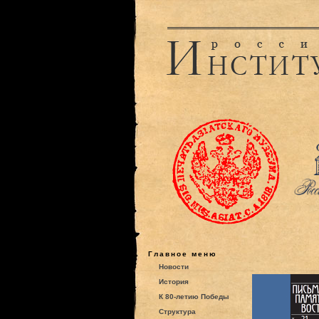
Главное меню
Новости
История
К 80-летию Победы
Структура