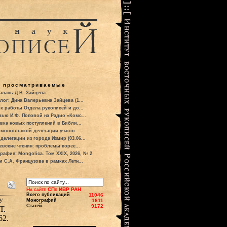
о просматриваемые
алась Д.В. Зайцева
лог: Дина Валерьевна Зайцева (1...
к работы Отдела рукописей и до...
вью И.Ф. Поповой на Радио «Комс...
вка новых поступлений в Библи...
 монгольской делегации участн...
делегации из города Измир (03.06...
евские чтения: проблемы корее...
рафия: Mongolica. Том XXIX, 2026, № 2
и С.А. Французова в рамках Летн...
На сайте СПб ИВР РАН
Всего публикаций
11046
у
Монографий
1611
Статей
9172
Т.
62.