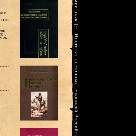
кого
,
ны на
ких
К.Г.
роном