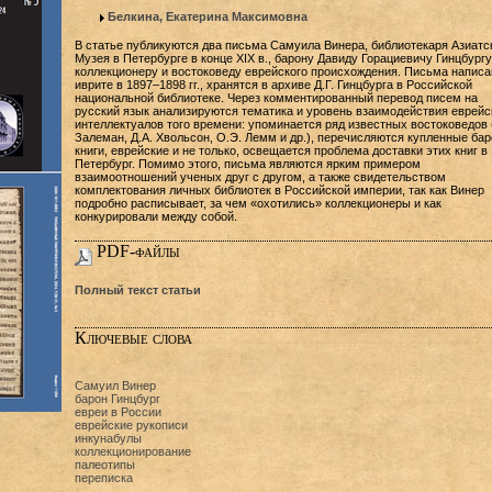
Белкина, Екатерина Максимовна
В статье публикуются два письма Самуила Винера, библиотекаря Азиатс
Музея в Петербурге в конце XIX в., барону Давиду Горациевичу Гинцбургу
коллекционеру и востоковеду еврейского происхождения. Письма написа
иврите в 1897–1898 гг., хранятся в архиве Д.Г. Гинцбурга в Российской
национальной библиотеке. Через комментированный перевод писем на
русский язык анализируются тематика и уровень взаимодействия еврейс
интеллектуалов того времени: упоминается ряд известных востоковедов (
Залеман, Д.А. Хвольсон, О.Э. Лемм и др.), перечисляются купленные ба
книги, еврейские и не только, освещается проблема доставки этих книг в
Петербург. Помимо этого, письма являются ярким примером
взаимоотношений ученых друг с другом, а также свидетельством
комплектования личных библиотек в Российской империи, так как Винер
подробно расписывает, за чем «охотились» коллекционеры и как
конкурировали между собой.
PDF-файлы
Полный текст статьи
Ключевые слова
Самуил Винер
барон Гинцбург
евреи в России
еврейские рукописи
инкунабулы
коллекционирование
палеотипы
переписка