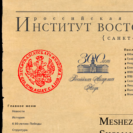
Пос
Юби
Гра
Некр
Ели
WMO:
ППВ 
Ско
Лекц
Выс
Моно
Главное меню
Новости
Meshez
История
К 80-летию Победы
Структура