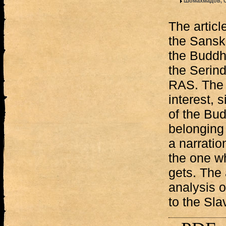
Шомахмадов, 
The articl
the Sanskr
the Buddh
the Serind
RAS. The 
interest, 
of the Bu
belonging
a narratio
the one w
gets. The
analysis o
to the Sla