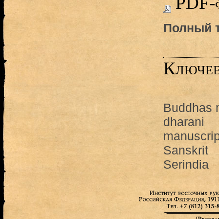
PDF-
Полный т
Ключев
Buddhas 
dharani
manuscrip
Sanskrit
Serindia