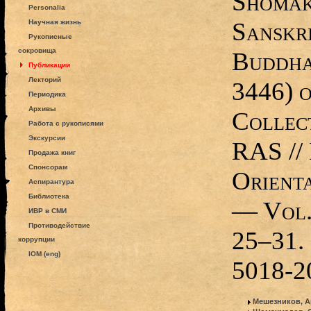
Shomak
Personalia
Sanskr
Научная жизнь
Рукописные
сокровища
Buddha
Публикации
Лекторий
3446) o
Периодика
Архивы
Collec
Работа с рукописями
Экскурсии
RAS //
Продажа книг
Спонсорам
Orienta
Аспирантура
Библиотека
— Vol.
ИВР в СМИ
Противодействие
25–31.
коррупции
IOM (eng)
5018-2
Мешезников, 