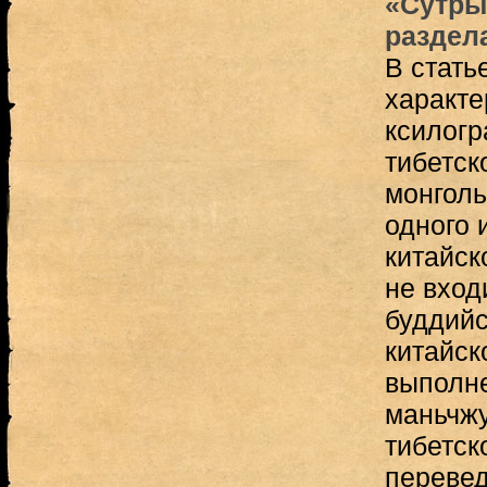
«Сутры
раздел
В стать
характе
ксилогр
тибетск
монголь
одного 
китайск
не вход
буддийск
китайск
выполне
маньчжу
тибетск
перевед