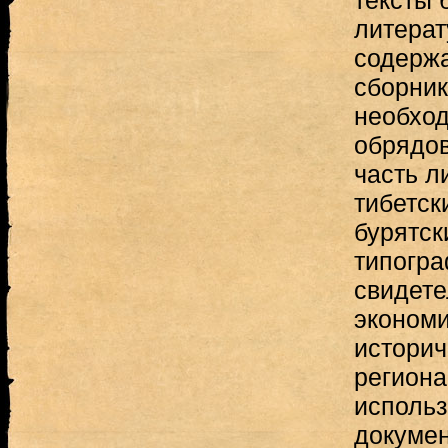
тексты 
литерат
содержа
сборник
необход
обрядов
часть л
тибетск
бурятск
типогра
свидете
экономи
историч
региона
исполь
докумен