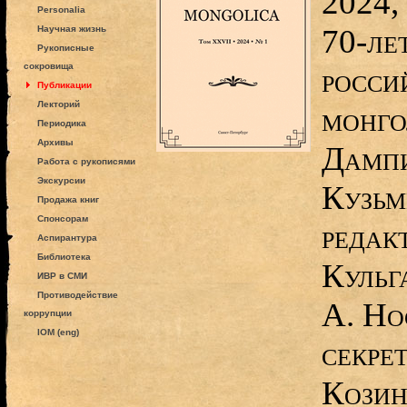
2024,
Personalia
70-ле
Научная жизнь
Рукописные
сокровища
росси
Публикации
Лекторий
монго
Периодика
Архивы
Дампи
Работа с рукописями
Экскурсии
Кузьм
Продажа книг
Спонсорам
редак
Аспирантура
Библиотека
Кульг
ИВР в СМИ
Противодействие
А. Но
коррупции
IOM (eng)
секре
Козин