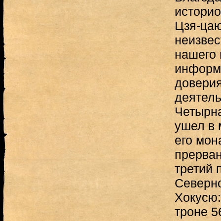
историо
Цзя-цаю
неизвес
нашего
информ
доверия
деятель
Четырна
ушел в 
его мон
прерван
третий 
Северно
Хокусю:
троне 5