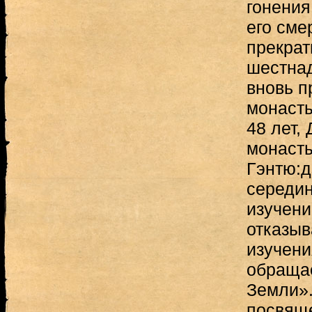
гонения
его сме
прекрат
шестнад
вновь п
монастыр
48 лет,
монасты
Гэнтю:д
середин
изучени
отказыв
изучени
обращае
Земли».
посвяще