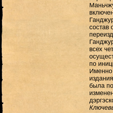
Маньчж
включен
Ганджур
состав 
переизд
Ганджур
всех че
осущест
по иниц
Именно 
издания
была по
изменен
дэргэск
Ключев