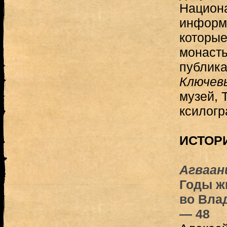
Национа
информ
которые
монасты
публика
Ключев
музей, 
ксилог
ИСТОР
Агваан
Годы ж
во Влад
— 48