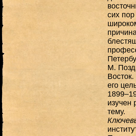
восточн
сих пор
широком
причина
блестящ
професс
Петербу
М. Позд
Восток.
его цел
1899–19
изучен 
тему.
Ключев
институ