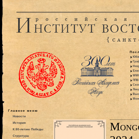
Пос
Юби
Гра
Некр
Ели
WMO:
ППВ 
Ско
Лекц
Выс
Моно
Главное меню
Новости
Mongo
История
К 80-летию Победы
Структура