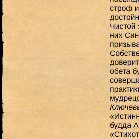
строф и
достой
Чистой 
них Син
призыва
Собстве
доверит
обета б
соверш
практик
мудрецо
Ключев
«Истинн
будда А
«Стихот