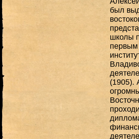
Алексей
был вы
востоко
предста
школы п
первым 
институ
Владиво
деятеле
(1905).
огромны
Восточн
проходи
диплома
финанси
деятел