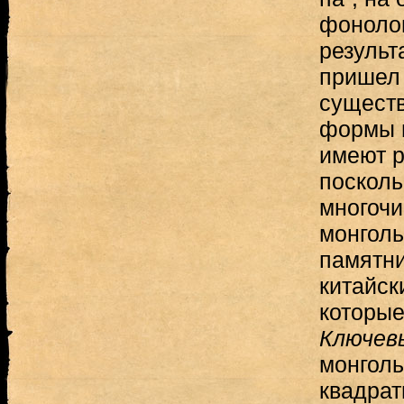
фонолог
результ
пришел 
существ
формы г
имеют р
посколь
многоч
монголь
памятни
китайск
которые
Ключев
монголь
квадрат