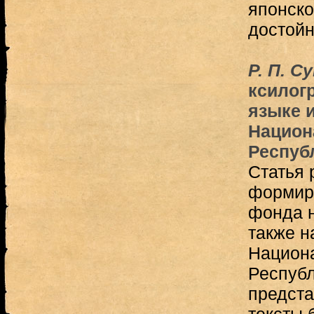
японско
достойн
Р. П. С
ксилог
языке 
Национ
Респуб
Статья 
формир
фонда н
также н
Национ
Республ
предста