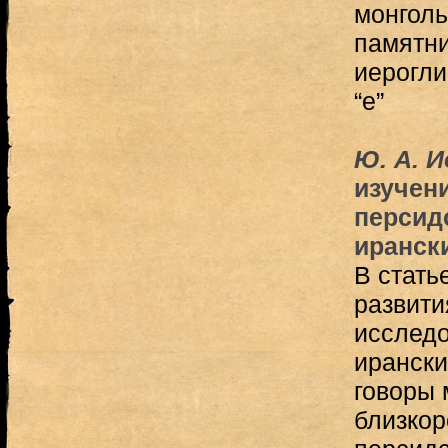
монгол
памятни
иерогли
“е”
Ю. А. 
изучен
персидс
иранск
В стать
развити
исследо
ирански
говоры 
близкор