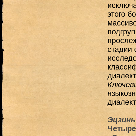
исключа
этого б
массиво
подгруп
просле
стадии 
исследо
класси
диалект
Ключев
языкозн
диалект
Эцзинь
Четыре