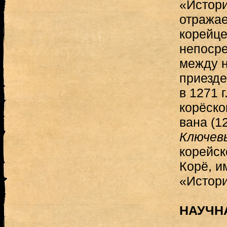
«Истори
отражае
корейце
непосре
между н
приезде
в 1271 г
корёско
вана (1
Ключев
корейск
Корё, и
«Истори
НАУЧН