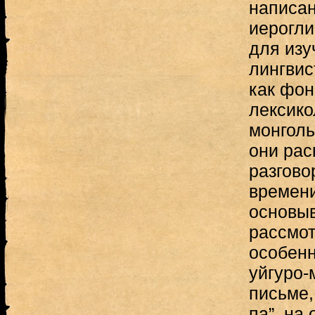
написан
иерогли
для изу
лингвис
как фон
лексико
монголь
они рас
разгово
времени
основыв
рассмо
особенно
уйгуро-
письме,
па”, на