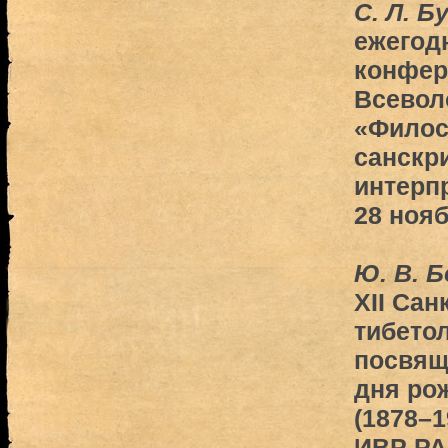
С. Л. 
ежегод
конфер
Всевол
«Филос
санскр
интерп
28 нояб
Ю. В. Б
XII Сан
тибетол
посвящ
дня ро
(1878–1
ИВР РА