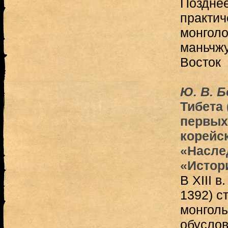
Позднее
практич
монголо
маньчж
Восток
Ю. В. 
Тибета 
первых
корейск
«Насле
«Истори
В XIII в
1392) с
монголь
обуслов