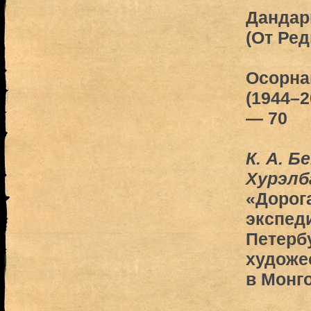
Дандар
(От Ред
Осорна
(1944–2
— 70
К. А. Б
Хурэлб
«Дорога
экспед
Петерб
художе
в Монг