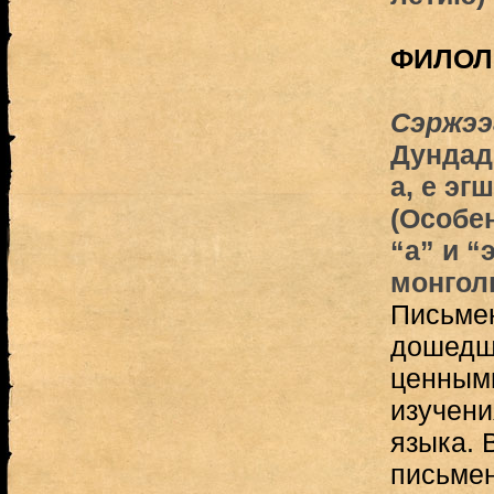
ФИЛОЛ
Сэржээ
Дундад
a, e эг
(Особе
“а” и “
монгол
Письме
дошедши
ценным
изучени
языка. 
письмен