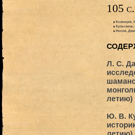
105 с
Козинцев, 
Кульганек,
Носов, Дми
СОДЕР
Л. С. 
исслед
шаманс
монголь
летию) 
Ю. В. 
историк
летию) 