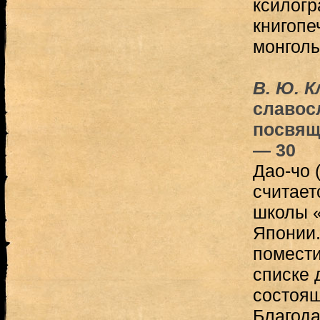
ксилог
книгопе
монголь
В. Ю. 
славос
посвящ
— 30
Дао-чо 
считает
школы «
Японии.
помести
списке 
состоящ
Благода