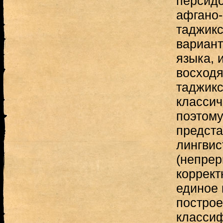
персидс
афгано-
таджикс
вариант
языка, 
восходя
таджикс
классич
поэтому
предст
лингвис
(непрер
коррект
единое 
постро
классиф