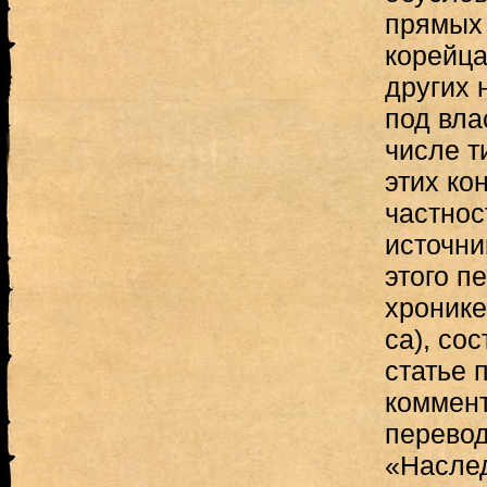
прямых 
корейца
других 
под вла
числе т
этих ко
частнос
источни
этого п
хронике
са), со
статье 
коммен
перевод
«Насле