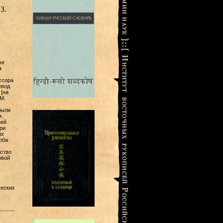
3.
ые
а
ссора
евод
 [на
М.
были
.
ней
ри.
их
оба
ство
овой
ческих