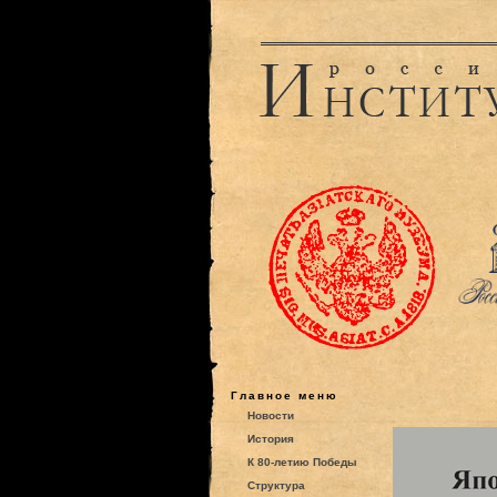
Главное меню
Новости
История
К 80-летию Победы
Структура