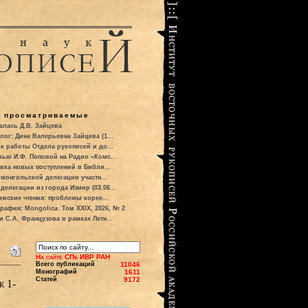
о просматриваемые
алась Д.В. Зайцева
лог: Дина Валерьевна Зайцева (1...
к работы Отдела рукописей и до...
вью И.Ф. Поповой на Радио «Комс...
вка новых поступлений в Библи...
 монгольской делегации участн...
делегации из города Измир (03.06...
евские чтения: проблемы корее...
рафия: Mongolica. Том XXIX, 2026, № 2
и С.А. Французова в рамках Летн...
На сайте СПб ИВР РАН
Всего публикаций
11046
Монографий
1611
Статей
9172
к 1-