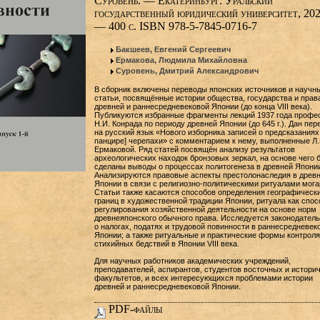
Суровень. — Екатеринбург: Уральский
государственный юридический университет, 202
— 400 с. ISBN 978-5-7845-0716-7
Бакшеев, Евгений Сергеевич
Ермакова, Людмила Михайловна
Суровень, Дмитрий Александрович
В сборник включены переводы японских источников и научн
статьи, посвящённые истории общества, государства и прав
древней и раннесредневековой Японии (до конца VIII века).
Публикуются избранные фрагменты лекций 1937 года профе
Н.И. Конрада по периоду древней Японии (до 645 г.). Дан пер
на русский язык «Нового изборника записей о предсказаниях
панцире] черепахи» с комментарием к нему, выполненные Л.
Ермаковой. Ряд статей посвящён анализу результатов
археологических находок бронзовых зеркал, на основе чего 
сделаны выводы о процессах политогенеза в древней Японии
Анализируются правовые аспекты престолонаследия в древ
Японии в связи с религиозно-политическими ритуалами мога
Статьи также касаются способов определения географическ
границ в художественной традиции Японии, ритуала как спос
регулирования хозяйственной деятельности на основе норм
древнеяпонского обычного права. Исследуется законодатель
о налогах, податях и трудовой повинности в раннесредневек
Японии; а также ритуальные и практические формы контроля
стихийных бедствий в Японии VIII века.
Для научных работников академических учреждений,
преподавателей, аспирантов, студентов восточных и истори
факультетов, и всех интересующихся проблемами истории
древней и раннесредневековой Японии.
PDF-файлы