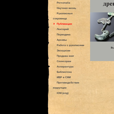
Personalia
Научная жизнь
Рукописные
сокровища
Публикации
Лекторий
Периодика
Архивы
Работа с рукописями
Экскурсии
Продажа книг
Спонсорам
Аспирантура
Библиотека
ИВР в СМИ
Противодействие
коррупции
IOM (eng)