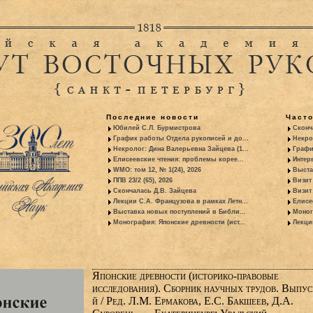
Последние новости
Част
Юбилей С.Л. Бурмистрова
Сконч
График работы Отдела рукописей и до...
Некро
Некролог: Дина Валерьевна Зайцева (1...
Графи
Елисеевские чтения: проблемы корее...
Интер
WMO: том 12, № 1(24), 2026
Выста
ППВ 23/2 (65), 2026
Визит
Скончалась Д.В. Зайцева
Визит 
Лекции С.А. Французова в рамках Летн...
Елисе
Выставка новых поступлений в Библи...
Моног
Монография: Японские древности (ист...
Лекци
Японские древности (историко-правовые
исследования). Сборник научных трудов. Выпус
й / Ред. Л.М. Ермакова, Е.С. Бакшеев, Д.А.