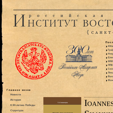
Пос
Юби
Гра
Некр
Ели
WMO:
ППВ 
Ско
Лекц
Выс
Моно
Главное меню
Новости
Ioannes
История
К 80-летию Победы
Структура