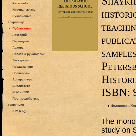
Shaykhi
Personalia
histori
Научная жизнь
Рукописные
сокровища
teachin
Публикации
Лекторий
publica
Периодика
Архивы
samples
Работа с рукописями
Экскурсии
Petersb
Продажа книг
Спонсорам
Histori
Аспирантура
Библиотека
ISBN: 
ИВР в СМИ
Противодействие
коррупции
Иоаннесян, Юл
IOM (eng)
The monog
study on 