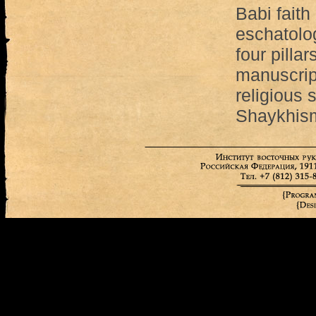
Babi faith
eschatolo
four pillar
manuscrip
religious 
Shaykhis