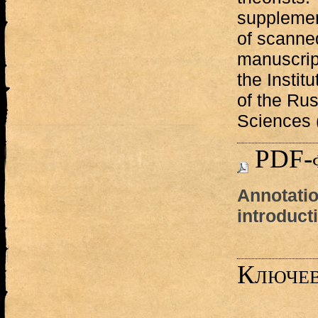
supplemen
of scanne
manuscript
the Instit
of the Ru
Sciences 
PDF-
Annotatio
introduct
Ключев