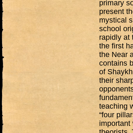
primary so
present th
mystical s
school or
rapidly at
the first h
the Near 
contains b
of Shaykhi
their shar
opponents
fundament
teaching w
“four pill
important 
theorists