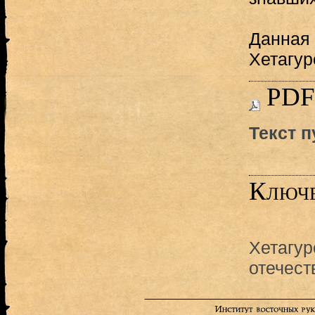
Данная 
Хетагур
PDF
Текст 
Ключе
Хетагур
отечест