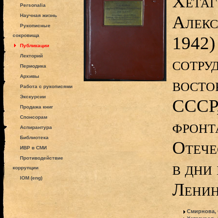
Хетаг
Personalia
Алекс
Научная жизнь
Рукописные
сокровища
1942)
Публикации
Лекторий
сотру
Периодика
Архивы
восто
Работа с рукописями
Экскурсии
СССР,
Продажа книг
Спонсорам
фронт
Аспирантура
Библиотека
Отече
ИВР в СМИ
Противодействие
в дни
коррупции
IOM (eng)
Ленин
Смирнова,