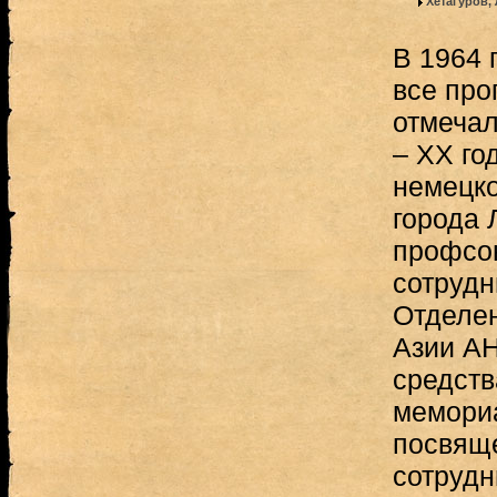
Хетагуров,
В 1964 
все про
отмечал
– XX го
немецк
города 
профсою
сотрудн
Отделен
Азии А
средств
мемориа
посвящ
сотрудн