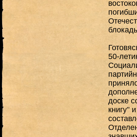
востоко
погибши
Отечест
блокады
Готовяс
50-лети
Социали
партий
приняло
дополн
доске с
книгу" 
составл
Отделен
знавших