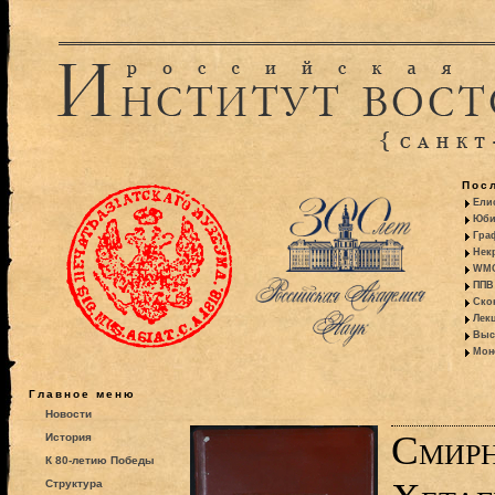
Пос
Ели
Юби
Гра
Некр
WMO:
ППВ 
Ско
Лекц
Выс
Моно
Главное меню
Новости
Смирн
История
К 80-летию Победы
Структура