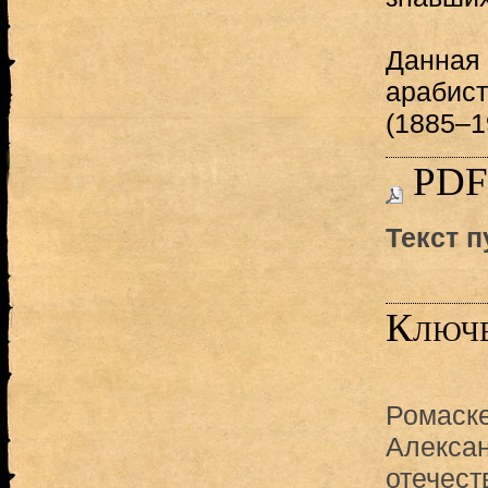
Данная 
арабист
(1885–1
PDF
Текст 
Ключе
Ромаск
Алекса
отечест