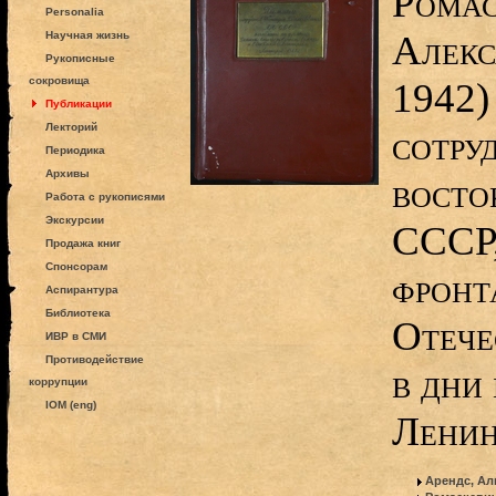
Ромас
Personalia
Алекс
Научная жизнь
Рукописные
сокровища
1942)
Публикации
Лекторий
сотру
Периодика
Архивы
восто
Работа с рукописями
Экскурсии
СССР,
Продажа книг
Спонсорам
фронт
Аспирантура
Библиотека
Отече
ИВР в СМИ
Противодействие
в дни
коррупции
IOM (eng)
Ленин
Арендс, А