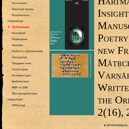
Hartma
Personalia
Insight
Научная жизнь
Рукописные
сокровища
Manusc
Публикации
Лекторий
Poetry
Периодика
Архивы
new Fr
Работа с рукописями
Экскурсии
Mātṛce
Продажа книг
Спонсорам
Varṇār
Аспирантура
Библиотека
Writte
ИВР в СМИ
Противодействие
the Ori
коррупции
IOM (eng)
2(16),
Шомахмадов,