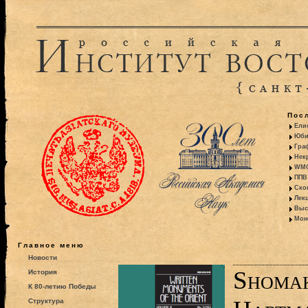
Пос
Ели
Юби
Гра
Некр
WMO:
ППВ 
Ско
Лекц
Выс
Моно
Главное меню
Новости
Shomak
История
К 80-летию Победы
Структура