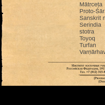
Mātṛceṭa
Proto-Śā
Sanskrit 
Serindia
stotra
Toyoq
Turfan
Varṇārha