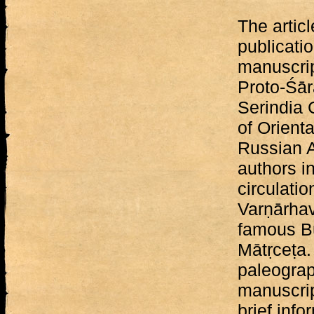
The articl
publicatio
manuscrip
Proto-Śāra
Serindia C
of Orient
Russian 
authors in
circulatio
Varṇārhav
famous Bu
Mātṛceṭa.
paleograp
manuscrip
brief info