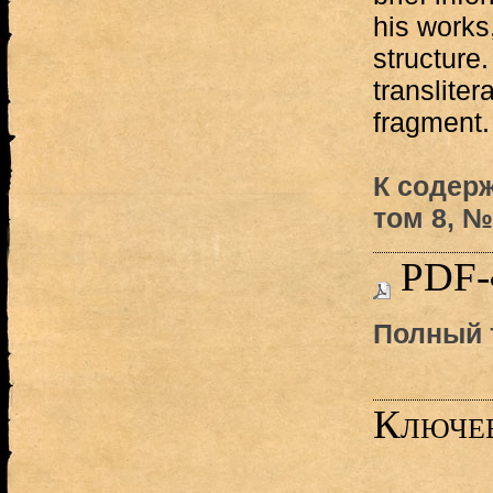
his works
structure.
transliter
fragment.
К содер
том 8, № 
PDF-
Полный т
Ключев