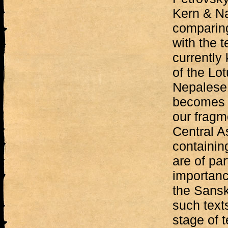
Kern & Nan
comparing
with the 
currently
of the Lot
Nepalese 
becomes p
our fragm
Central A
containing
are of par
importance
the Sansk
such texts
stage of 