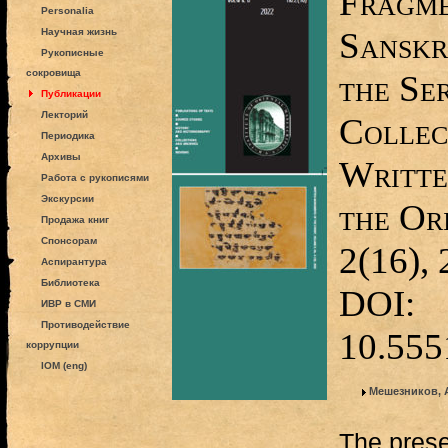
Fragme
Personalia
Sanskr
Научная жизнь
Рукописные
сокровища
the Se
Публикации
Лекторий
Collec
Периодика
Архивы
Writte
Работа с рукописями
Экскурсии
the Ori
Продажа книг
Спонсорам
2(16),
Аспирантура
Библиотека
DOI:
ИВР в СМИ
Противодействие
10.555
коррупции
IOM (eng)
Мешезников, 
The prese