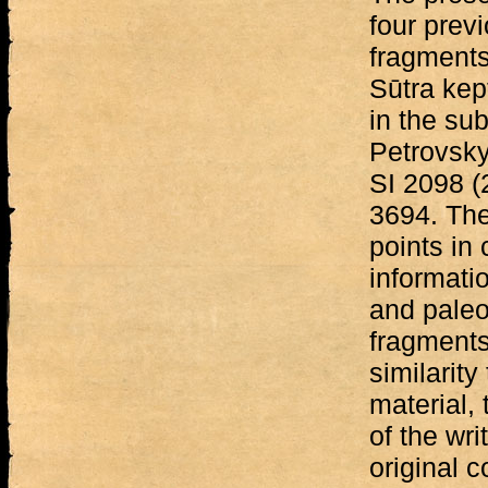
four prev
fragments
Sūtra kept
in the sub
Petrovsky
SI 2098 (
3694. Th
points in
informati
and paleo
fragments
similarity
material, 
of the wri
original c