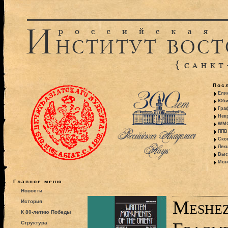
Пос
Ели
Юби
Гра
Некр
WMO:
ППВ 
Ско
Лекц
Выс
Моно
Главное меню
Новости
Meshez
История
К 80-летию Победы
Структура