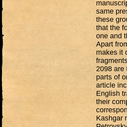
manuscrip
same pre
these gro
that the 
one and t
Apart from
makes it c
fragments
2098 are 
parts of 
article in
English tr
their com
correspon
Kashgar m
Petrovsky