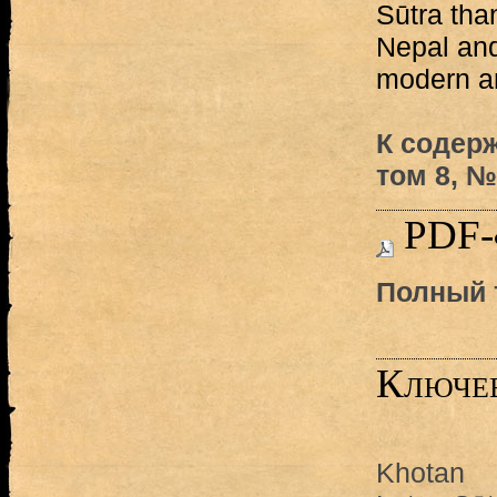
Sūtra tha
Nepal and
modern an
К содер
том 8, № 
PDF-
Полный т
Ключев
Khotan