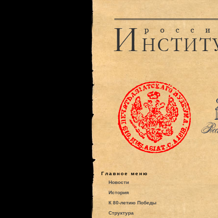
Главное меню
Новости
История
К 80-летию Победы
Структура