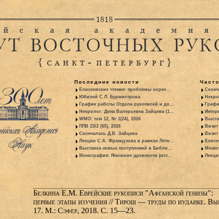
Последние новости
Част
Елисеевские чтения: проблемы корее...
Сконч
Юбилей С.Л. Бурмистрова
Некро
График работы Отдела рукописей и до...
Графи
Некролог: Дина Валерьевна Зайцева (1...
Интер
WMO: том 12, № 1(24), 2026
Выста
ППВ 23/2 (65), 2026
Визит
Скончалась Д.В. Зайцева
Визит 
Лекции С.А. Французова в рамках Летн...
Елисе
Выставка новых поступлений в Библи...
Моног
Монография: Японские древности (ист...
Лекци
Белкина Е.М. Еврейские рукописи "Афганской генизы":
первые этапы изучения // Тирош — труды по иудаике. Вы
17. М.: Сэфер, 2018. С. 15—23.