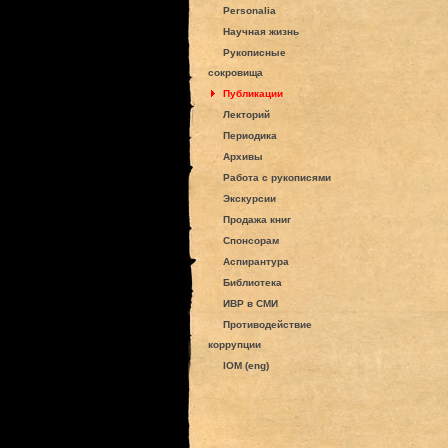
Personalia
Научная жизнь
Рукописные
сокровища
Публикации
Лекторий
Периодика
Архивы
Работа с рукописями
Экскурсии
Продажа книг
Спонсорам
Аспирантура
Библиотека
ИВР в СМИ
Противодействие
коррупции
IOM (eng)