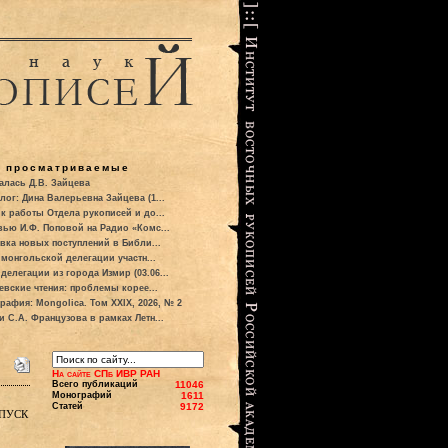
о просматриваемые
алась Д.В. Зайцева
лог: Дина Валерьевна Зайцева (1...
к работы Отдела рукописей и до...
вью И.Ф. Поповой на Радио «Комс...
вка новых поступлений в Библи...
 монгольской делегации участн...
делегации из города Измир (03.06...
евские чтения: проблемы корее...
рафия: Mongolica. Том XXIX, 2026, № 2
и С.А. Французова в рамках Летн...
На сайте СПб ИВР РАН
Всего публикаций
11046
Монографий
1611
Статей
9172
пуск