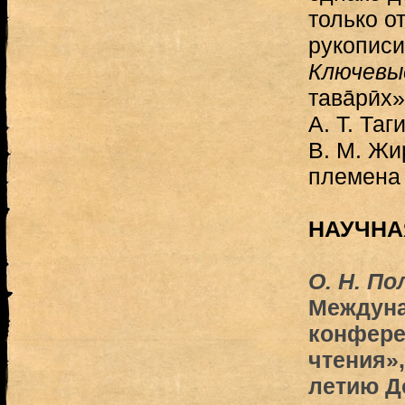
только о
рукописи
Ключевы
тавāрӣх»
А. Т. Таг
В. М. Жи
племена
НАУЧНА
О. Н. По
Междуна
конфере
чтения»
летию Д