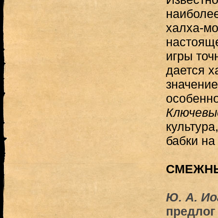
наиболее
халха-мо
настояще
игры точ
дается х
значение
особенно
Ключевы
культура
бабки на
СМЕЖН
Ю. А. И
предлог t