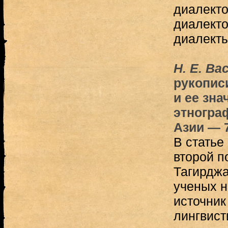
диалекто
диалекто
диалект
Н. Е. Ва
рукопис
и ее зна
этногра
Азии — 
В статье 
второй п
Тагирджа
ученых н
источник
лингвист