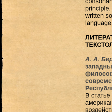
consonant
principle
written s
language
ЛИТЕРА
ТЕКСТО
А. А. Б
западны
философ
совреме
Республ
В статье
американ
воздейст