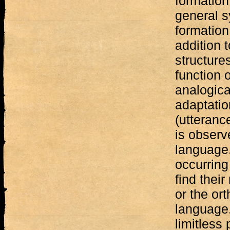
formation 
general 
formation.
addition 
structure
function 
analogica
adaptatio
(utteran
is observ
language
occurring
find their
or the or
language.
limitless 