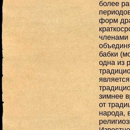
более ра
периодов
форм др
краткоср
членами
объединя
бабки (м
одна из 
традицио
является
традицио
зимнее в
от тради
народа, 
религиоз
Известно