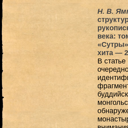
Н. В. Я
структу
рукопис
века: то
«Сутры» 
хита — 
В статье
очередно
идентиф
фрагмент
буддийск
монгольс
обнаруж
монастыр
внимани