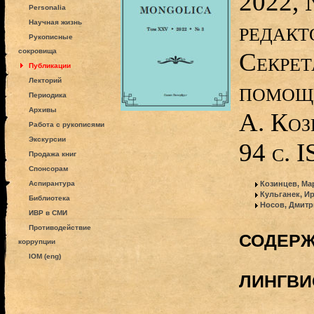
2022, 
Personalia
редакт
Научная жизнь
Рукописные
сокровища
Секрет
Публикации
Лекторий
помощн
Периодика
Архивы
А. Коз
Работа с рукописями
Экскурсии
94 с. 
Продажа книг
Спонсорам
Аспирантура
Козинцев, Ма
Кульганек, И
Библиотека
Носов, Дмитр
ИВР в СМИ
Противодействие
СОДЕР
коррупции
IOM (eng)
ЛИНГВИ