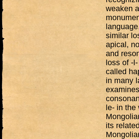
weaken an
monument
language,
similar l
apical, no
and reson
loss of -l
called ha
in many l
examines 
consonant 
le- in th
Mongolian
its relat
Mongolian