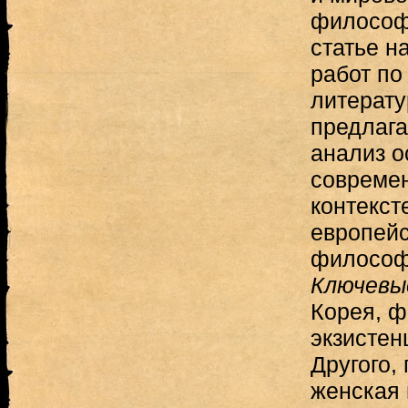
философи
статье н
работ по
литерату
предлага
анализ о
современ
контекст
европейс
философс
Ключевы
Корея, 
экзистен
Другого,
женская 