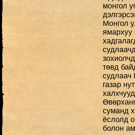
монгол у
дэлгэрсэ
Монгол у
ямархуу 
хадгалаг
судлаачд
зохиолчд
төвд бай
судлаач 
газар ну
халхчууд
Өвөрханг
суманд х
ёслолд о
болон ам