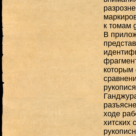
разрозне
маркиро
к томам 
В прилож
предста
идентиф
фрагмент
которым 
сравнени
рукопися
Ганджура
разъясн
ходе раб
хитских 
рукопис