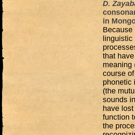
D. Zayab
consonant
in Mongo
Because o
linguisti
processe
that have
meaning (
course of 
phonetic 
(the mutu
sounds in
have lost
function 
the proce
recogniz