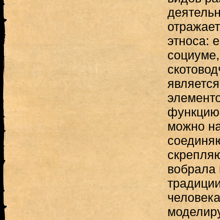
деятельн
отражает
этноса: 
социуме,
скотовод
являетс
элемент
функцию 
можно на
соединя
скрепля
вобрала 
традиции
человека
моделиру