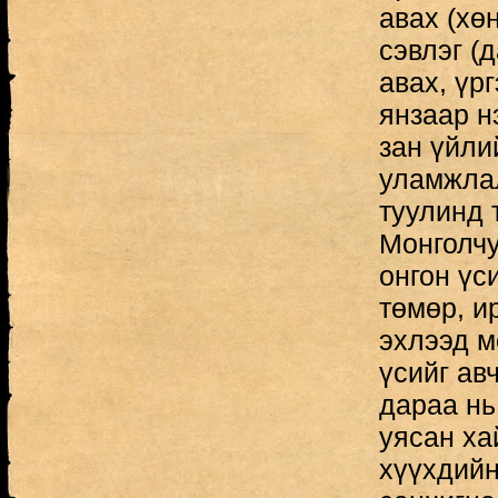
авах (хө
сэвлэг (
авах, үрг
янзаар н
зан үйли
уламжлал
туулинд 
Монголчу
онгон үс
төмөр, ир
эхлээд м
үсийг ав
дараа нь
уясан ха
хүүхдийн