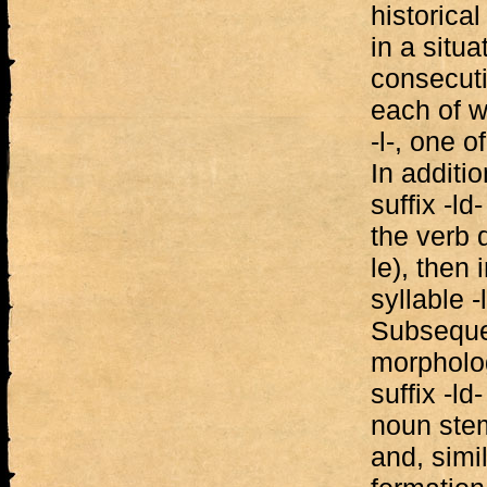
historical
in a situ
consecuti
each of w
-l-, one o
In additio
suffix -ld-
the verb d
le), then
syllable 
Subsequen
morpholog
suffix -ld
noun stem
and, simil