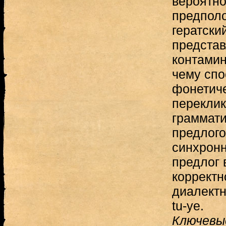
вероятн
предполо
гератски
представ
контамина
чему спо
фонетиче
перекли
граммати
предлого
синхронн
предлог 
корректн
диалектн
tu-ye.
Ключевы