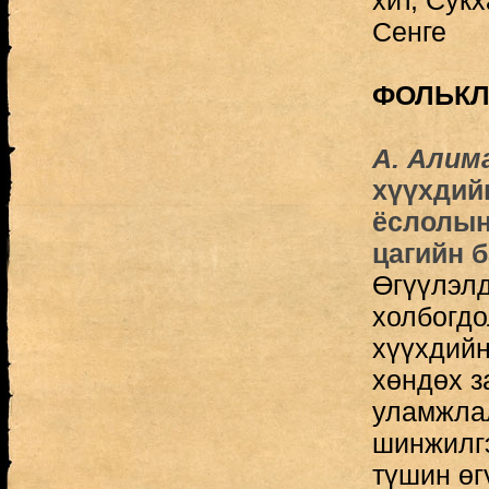
хит, Сук
Сенге
ФОЛЬКЛ
А. Алим
хүүхдийн
ёслолын
цагийн 
Өгүүлэлд
холбогдо
хүүхдийн
хөндөх з
уламжлал
шинжилгэ
түшин өг