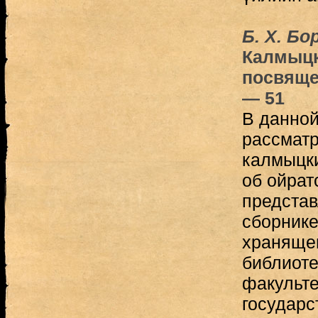
Б. Х. Бо
Калмыцк
посвяще
— 51
В данной
рассматр
калмыцки
об ойратс
представ
сборнике
хранящем
библиоте
факульте
государс