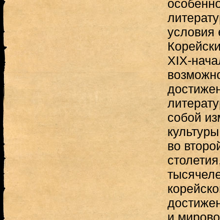
особенно
литерату
условия 
Корейски
XIX-нача
возможно
достиже
литерату
собой из
культуры
во второ
столетия
тысячеле
корейско
достижен
и мирово