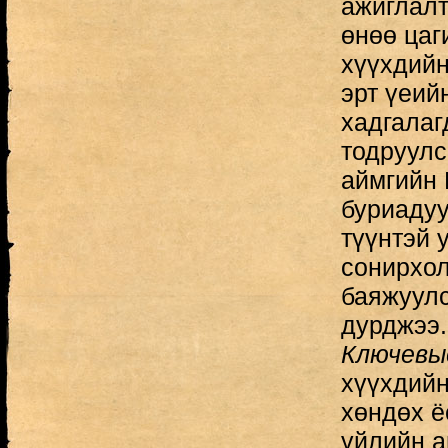
ажиглалт
өнөө цаг
хүүхдийн
эрт үеий
хадгалаг
тодруулс
аймгийн
буриадуу
түүнтэй 
сонирхол
баяжуулс
дурджээ.
Ключевы
хүүхдийн
хөндөх ё
үйлийн а