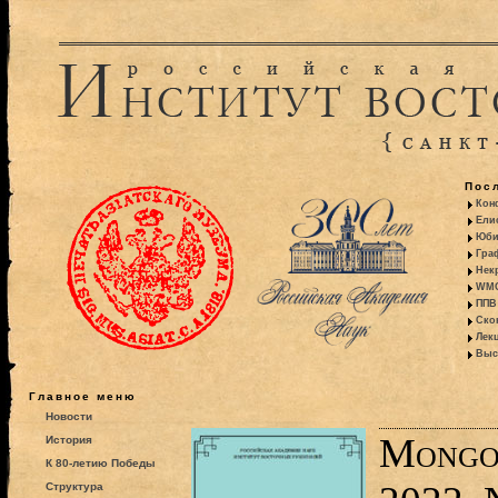
Пос
Кон
Ели
Юби
Гра
Некр
WMO:
ППВ 
Ско
Лекц
Выс
Главное меню
Новости
Mongo
История
К 80-летию Победы
Структура