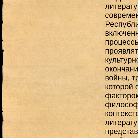
литерату
совреме
Республи
включенн
процессы
проявлят
культурн
окончани
войны, т
которой
фактором
философ
контекст
литерату
представ