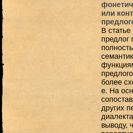
фонетич
или кон
предлог
В статье
предлог 
полност
семантик
функция
предлого
более сх
e. На ос
сопостав
других п
диалекта
выводу, 