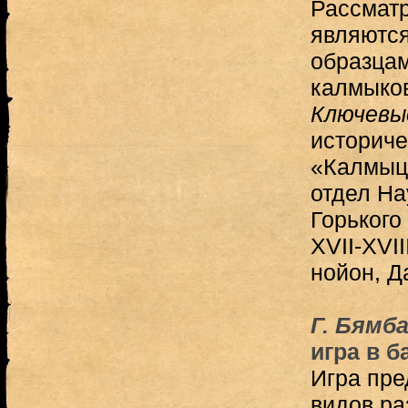
Рассматр
являютс
образцам
калмыко
Ключевы
историче
«Калмыц
отдел На
Горького
XVII-XVI
нойон, Д
Г. Бямб
игра в б
Игра пре
видов ра