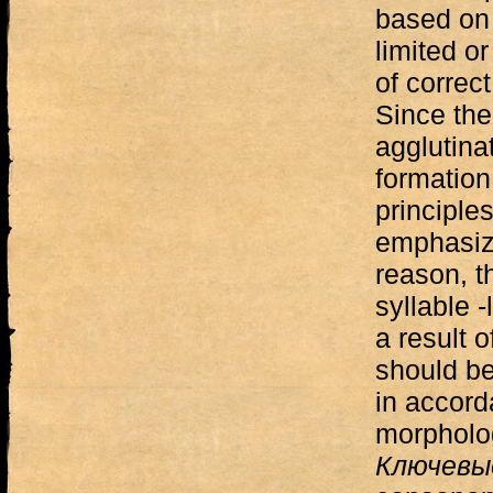
based on
limited o
of correct
Since the
agglutinat
formation
principles
emphasize
reason, t
syllable -
a result 
should be
in accord
morpholog
Ключевы