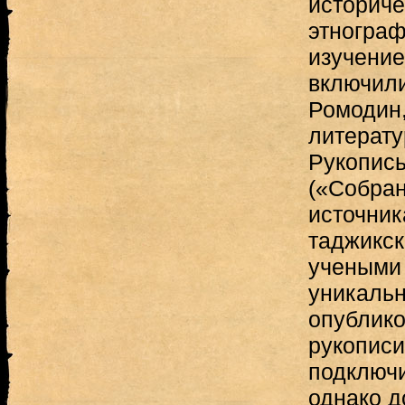
историче
этнограф
изучение
включили
Ромодин,
литерату
Рукопись
(«Собран
источник
таджикск
учеными 
уникаль
опублико
рукописи
подключи
однако д