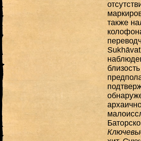
отсутств
маркиров
также на
колофона
переводч
Sukhāvat
наблюде
близость
предпола
подтвер
обнаруж
архаично
малоисс
Баторско
Ключевы