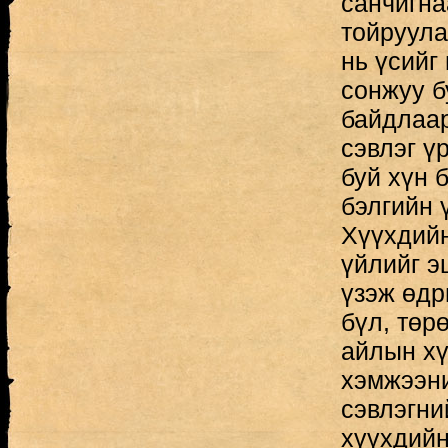
санчигна
тойруула
нь үсийг
сонжуу б
байдлаар
сэвлэг ү
буй хүн 
бэлгийн ү
Хүүхдийн
үйлийг э
үзэж өдр
бүл, төр
айлын хү
хэмжээни
сэвлэгни
хүүхдийн