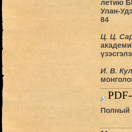
летию Б
Улан-Удэ
84
Ц. Ц. С
академи
үзэсгэл
И. В. Ку
монголо
PDF-
Полный 