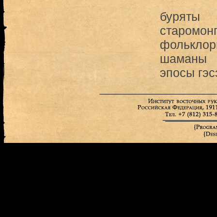
буряты
старомон
фольклор
шаманы
эпосы гэс