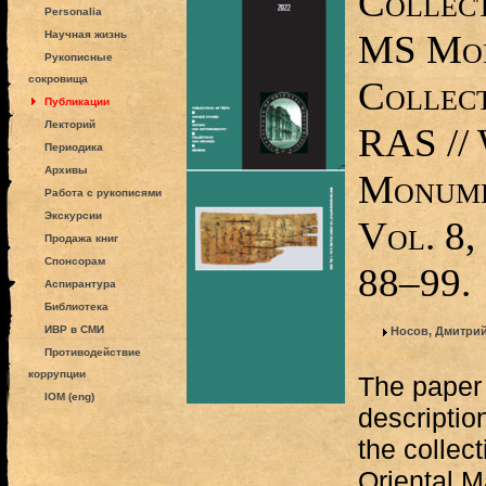
Collect
Personalia
MS Mon
Научная жизнь
Рукописные
сокровища
Collect
Публикации
Лекторий
RAS //
Периодика
Архивы
Monumen
Работа с рукописями
Экскурсии
Vol. 8,
Продажа книг
Спонсорам
88–99.
Аспирантура
Библиотека
ИВР в СМИ
Носов, Дмитрий
Противодействие
коррупции
The paper 
IOM (eng)
descriptio
the collect
Oriental M