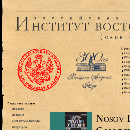
Пос
Ели
Юби
Гра
Некр
WMO:
ППВ 
Ско
Лекц
Выс
Моно
Главное меню
Новости
Nosov 
История
К 80-летию Победы
Структура