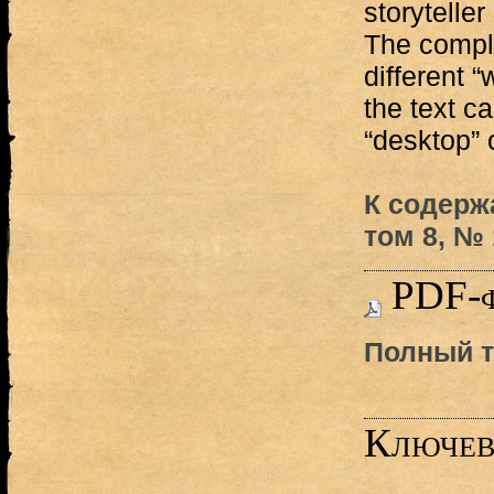
storytelle
The comple
different 
the text c
“desktop” o
К содерж
том 8, № 1
PDF-
Полный т
Ключев