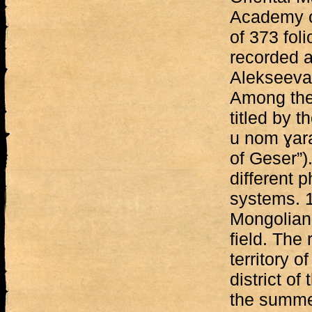
Academy of
of 373 fol
recorded a
Alekseeva,
Among them
titled by 
u nom ɣara
of Geser”)
different p
systems. 12
Mongolian 
field. The
territory 
district of
the summe