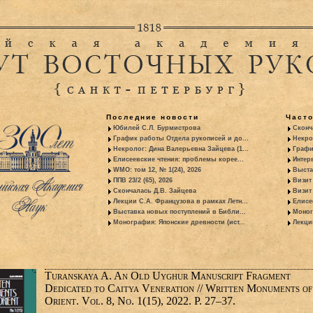
Последние новости
Част
Юбилей С.Л. Бурмистрова
Сконч
График работы Отдела рукописей и до...
Некро
Некролог: Дина Валерьевна Зайцева (1...
Графи
Елисеевские чтения: проблемы корее...
Интер
WMO: том 12, № 1(24), 2026
Выста
ППВ 23/2 (65), 2026
Визит
Скончалась Д.В. Зайцева
Визит 
Лекции С.А. Французова в рамках Летн...
Елисе
Выставка новых поступлений в Библи...
Моног
Монография: Японские древности (ист...
Лекци
Turanskaya A. An Old Uyghur Manuscript Fragment
Dedicated to Caitya Veneration // Written Monuments of
Orient. Vol. 8, No. 1(15), 2022. P. 27–37.