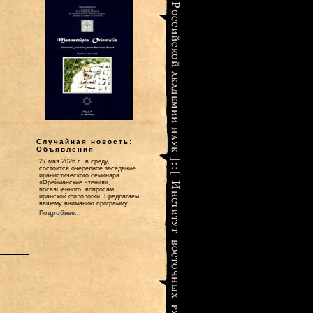
Случайная новость:
Объявления
27 мая 2026 г., в среду,
состоится очередное заседание
иранистического семинара
«Фрейманские чтения»,
посвященного вопросам
иранской филологии. Предлагаем
вашему вниманию программу.
Подробнее...