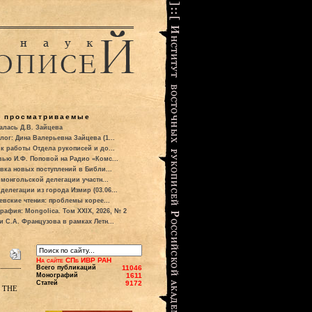
о просматриваемые
алась Д.В. Зайцева
лог: Дина Валерьевна Зайцева (1...
к работы Отдела рукописей и до...
вью И.Ф. Поповой на Радио «Комс...
вка новых поступлений в Библи...
 монгольской делегации участн...
делегации из города Измир (03.06...
евские чтения: проблемы корее...
рафия: Mongolica. Том XXIX, 2026, № 2
и С.А. Французова в рамках Летн...
На сайте СПб ИВР РАН
Всего публикаций
11046
Монографий
1611
Статей
9172
 the