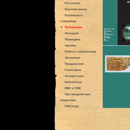
Personalia
Научная жизнь
Рукописные
сокровища
Публикации
Лекторий
Периодика
Архивы
Работа с рукописями
Экскурсии
Продажа книг
Спонсорам
Аспирантура
Библиотека
ИВР в СМИ
Противодействие
коррупции
IOM (eng)