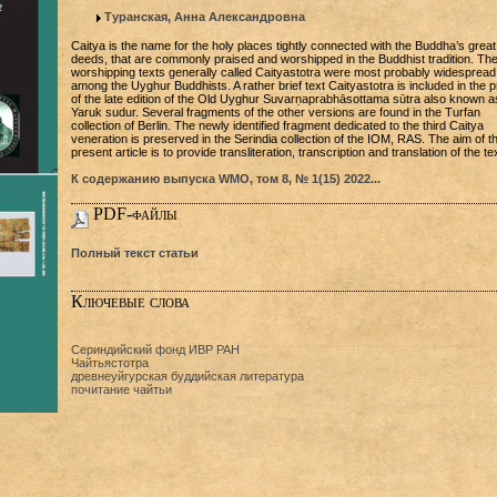
Туранская, Анна Александровна
Caitya is the name for the holy places tightly connected with the Buddha’s great
deeds, that are commonly praised and worshipped in the Buddhist tradition. Th
worshipping texts generally called Caityastotra were most probably widespread
among the Uyghur Buddhists. A rather brief text Caityastotra is included in the 
of the late edition of the Old Uyghur Suvarṇaprabhāsottama sūtra also known as
Yaruk sudur. Several fragments of the other versions are found in the Turfan
collection of Berlin. The newly identified fragment dedicated to the third Caitya
veneration is preserved in the Serindia collection of the IOM, RAS. The aim of t
present article is to provide transliteration, transcription and translation of the tex
К содержанию выпуска WMO, том 8, № 1(15) 2022...
PDF-файлы
Полный текст статьи
Ключевые слова
Сериндийский фонд ИВР РАН
Чайтьястотра
древнеуйгурская буддийская литература
почитание чайтьи