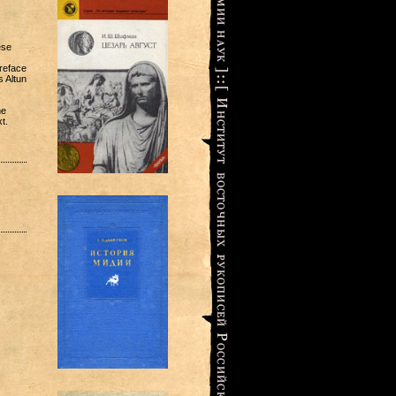
ese
preface
 Altun
he
t.