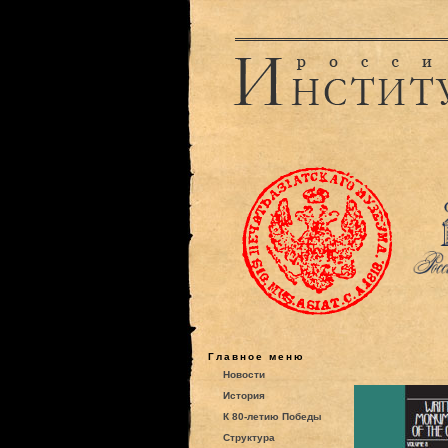
Главное меню
Новости
История
К 80-летию Победы
Структура