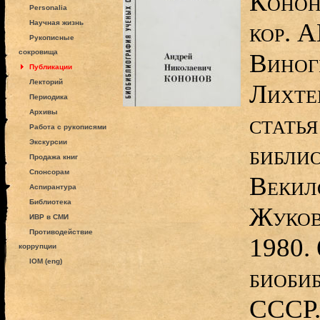
Кононо
Personalia
кор. 
Научная жизнь
Рукописные
сокровища
Виногр
Публикации
Лекторий
Лихте
Периодика
Архивы
статья
Работа с рукописями
Экскурсии
библио
Продажа книг
Спонсорам
Векил
Аспирантура
Библиотека
Жуков
ИВР в СМИ
Противодействие
1980. 
коррупции
IOM (eng)
биоби
СССР. 