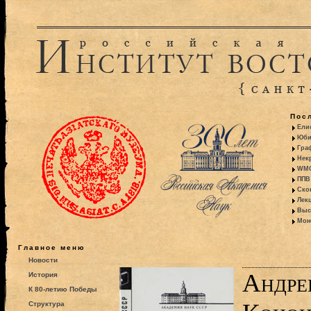
Пос
Ели
Юби
Гра
Некр
WMO:
ППВ 
Ско
Лекц
Выс
Моно
Главное меню
Новости
Андре
История
К 80-летию Победы
Структура