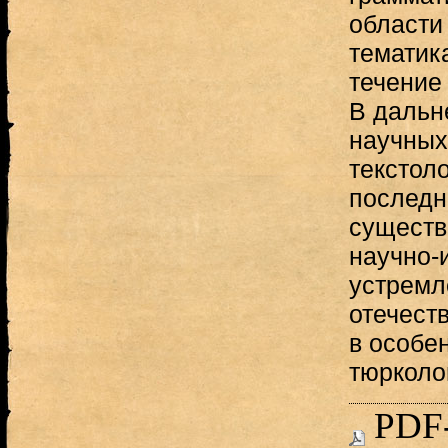
области 
тематик
течение
В дальн
научных
текстол
последн
существ
научно-
устремл
отечест
в особе
тюрколо
PDF