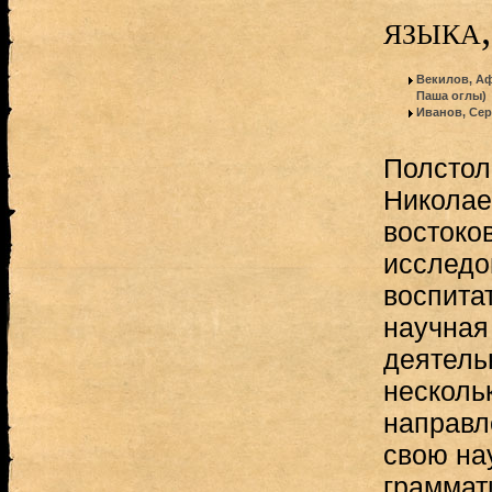
языка,
Векилов, А
Паша оглы)
Иванов, Сер
Полстол
Николае
востоко
исследо
воспита
научная
деятель
несколь
направл
свою на
граммат