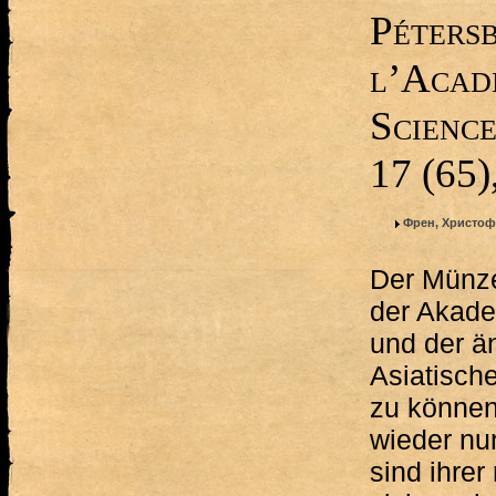
Pétersb
l’Acadé
Scienc
17 (65)
Френ, Христо
Der Münze
der Akade
und der än
Asiatisch
zu können
wieder nu
sind ihrer