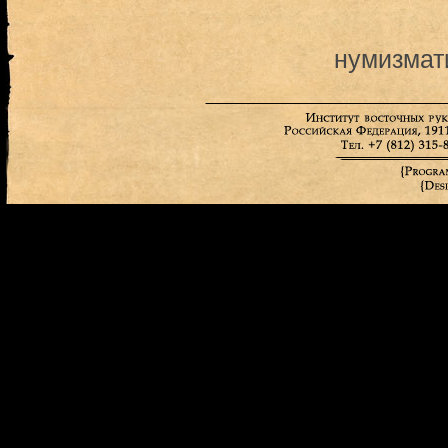
нумизмат