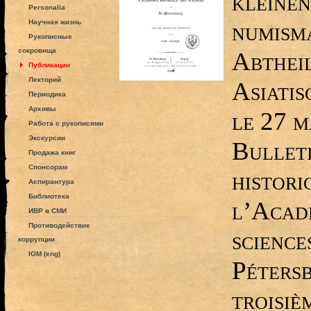
kleinen
Personalia
numism
Научная жизнь
Рукописные
сокровища
Abthei
Публикации
Лекторий
Asiati
Периодика
Архивы
le 27 m
Работа с рукописями
Экскурсии
Bulleti
Продажа книг
Спонсорам
histori
Аспирантура
Библиотека
l’Acadé
ИВР в СМИ
Противодействие
science
коррупции
IOM (eng)
Péters
troisiè