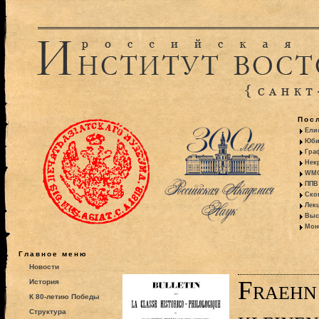
Пос
Ели
Юби
Гра
Некр
WMO:
ППВ 
Ско
Лекц
Выс
Моно
Главное меню
Новости
Fraehn
История
К 80-летию Победы
Структура