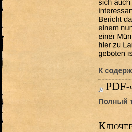
sich auch 
interessa
Bericht da
einem nu
einer Münz
hier zu L
geboten ist
К содерж
PDF-
Полный т
Ключев