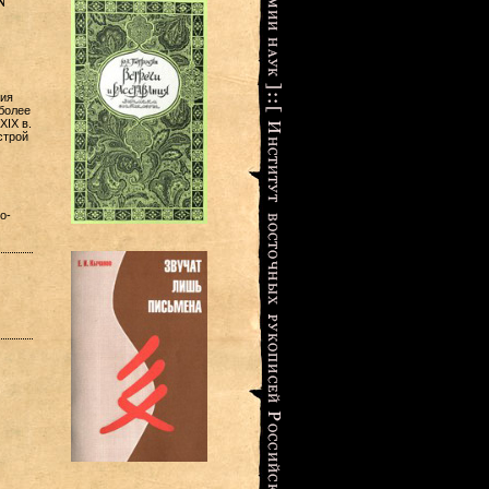
N
ния
более
XIX в.
строй
о-