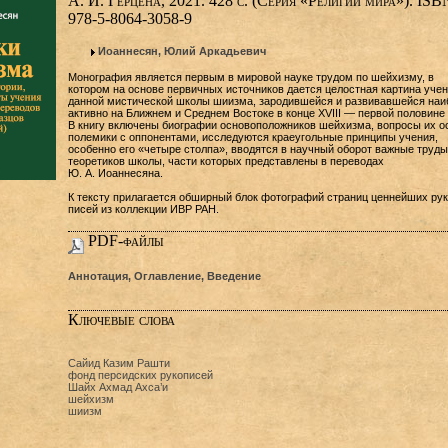
А. И. Герцена, 2021. 428 с. (Серия «Религии мира»). ISB
978-5-8064-3058-9
Иоаннесян, Юлий Аркадьевич
Монография является первым в мировой науке трудом по шейхизму, в
котором на основе первичных источников дается целостная картина уче
данной мистической школы шиизма, зародившейся и развивавшейся наи
активно на Ближнем и Среднем Востоке в конце XVIII — первой половине 
В книгу включены биографии основоположников шейхизма, вопросы их о
полемики с оппонентами, исследуются краеугольные принципы учения,
особенно его «четыре столпа», вводятся в научный оборот важные труды
теоретиков школы, части которых представлены в переводах
Ю. А. Иоаннесяна.
К тексту прилагается обширный блок фотографий страниц ценнейших рук
писей из коллекции ИВР РАН.
PDF-файлы
Аннотация, Оглавление, Введение
Ключевые слова
Сайид Казим Рашти
фонд персидских рукописей
Шайх Ахмад Ахса’и
шейхизм
шиизм