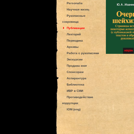
Personalia
Научная жизнь
Рукописные
сокровища
Публикации
Лекторий
Периодика
Архивы
Работа с рукописями
Экскурсии
Продажа книг
Спонсорам
Аспирантура
Библиотека
ИВР в СМИ
Противодействие
коррупции
IOM (eng)