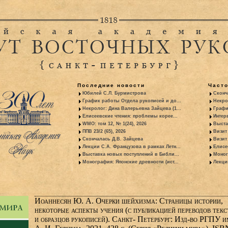
Последние новости
Част
Юбилей С.Л. Бурмистрова
Сконч
График работы Отдела рукописей и до...
Некро
Некролог: Дина Валерьевна Зайцева (1...
Графи
Елисеевские чтения: проблемы корее...
Интер
WMO: том 12, № 1(24), 2026
Выста
ППВ 23/2 (65), 2026
Визит
Скончалась Д.В. Зайцева
Визит 
Лекции С.А. Французова в рамках Летн...
Елисе
Выставка новых поступлений в Библи...
Моног
Монография: Японские древности (ист...
Лекци
Иоаннесян Ю. А. Очерки шейхизма: Страницы истории,
некоторые аспекты учения (с публикацией переводов текс
и образцов рукописей). Санкт- Петербург: Изд-во РГПУ и