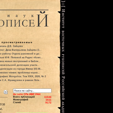
о просматриваемые
алась Д.В. Зайцева
лог: Дина Валерьевна Зайцева (1...
к работы Отдела рукописей и до...
вью И.Ф. Поповой на Радио «Комс...
вка новых поступлений в Библи...
 монгольской делегации участн...
делегации из города Измир (03.06...
евские чтения: проблемы корее...
рафия: Mongolica. Том XXIX, 2026, № 2
и С.А. Французова в рамках Летн...
На сайте СПб ИВР РАН
Всего публикаций
11046
Монографий
1611
Статей
9172
тов
м.