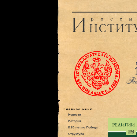
Главное меню
Новости
История
К 80-летию Победы
Структура