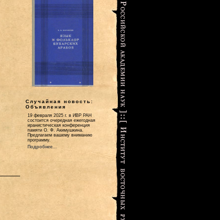
Случайная новость:
Объявления
19 февраля 2025 г. в ИВР РАН
состоится очередная ежегодная
иранистическая конференция
памяти О. Ф. Акимушкина.
Предлагаем вашему вниманию
программу.
Подробнее...